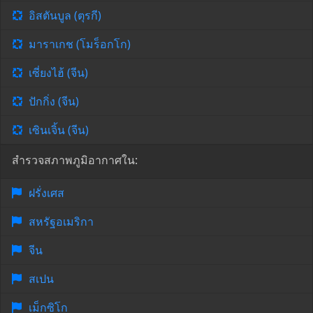
อิสตันบูล (ตุรกี)
มาราเกช (โมร็อกโก)
เซี่ยงไฮ้ (จีน)
ปักกิ่ง (จีน)
เซินเจิ้น (จีน)
สำรวจสภาพภูมิอากาศใน:
ฝรั่งเศส
สหรัฐอเมริกา
จีน
สเปน
เม็กซิโก