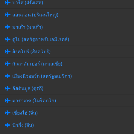
ปารีส (ฝรั่งเศส)
ลอนดอน (บริเตนใหญ่)
มาเก๊า (มาเก๊า)
ดูไบ (สหรัฐอาหรับเอมิเรตส์)
สิงคโปร์ (สิงคโปร์)
กัวลาลัมเปอร์ (มาเลเซีย)
เมืองนิวยอร์ก (สหรัฐอเมริกา)
อิสตันบูล (ตุรกี)
มาราเกช (โมร็อกโก)
เซี่ยงไฮ้ (จีน)
ปักกิ่ง (จีน)