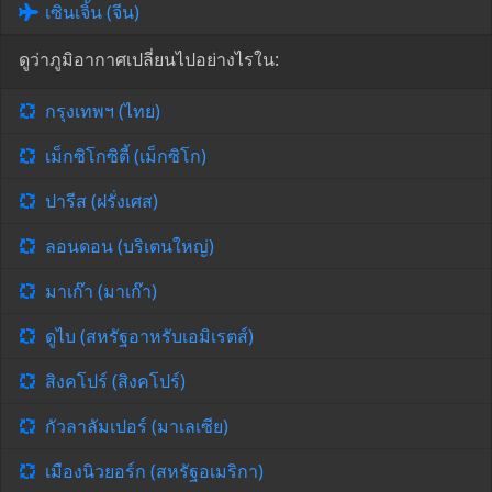
เซินเจิ้น (จีน)
ดูว่าภูมิอากาศเปลี่ยนไปอย่างไรใน:
กรุงเทพฯ (ไทย)
เม็กซิโกซิตี้ (เม็กซิโก)
ปารีส (ฝรั่งเศส)
ลอนดอน (บริเตนใหญ่)
มาเก๊า (มาเก๊า)
ดูไบ (สหรัฐอาหรับเอมิเรตส์)
สิงคโปร์ (สิงคโปร์)
กัวลาลัมเปอร์ (มาเลเซีย)
เมืองนิวยอร์ก (สหรัฐอเมริกา)