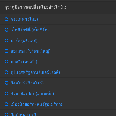
ดูว่าภูมิอากาศเปลี่ยนไปอย่างไรใน:
กรุงเทพฯ (ไทย)
เม็กซิโกซิตี้ (เม็กซิโก)
ปารีส (ฝรั่งเศส)
ลอนดอน (บริเตนใหญ่)
มาเก๊า (มาเก๊า)
ดูไบ (สหรัฐอาหรับเอมิเรตส์)
สิงคโปร์ (สิงคโปร์)
กัวลาลัมเปอร์ (มาเลเซีย)
เมืองนิวยอร์ก (สหรัฐอเมริกา)
อิสตันบูล (ตุรกี)