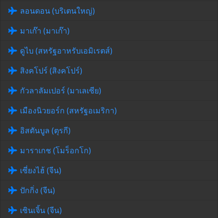
ลอนดอน (บริเตนใหญ่)
มาเก๊า (มาเก๊า)
ดูไบ (สหรัฐอาหรับเอมิเรตส์)
สิงคโปร์ (สิงคโปร์)
กัวลาลัมเปอร์ (มาเลเซีย)
เมืองนิวยอร์ก (สหรัฐอเมริกา)
อิสตันบูล (ตุรกี)
มาราเกช (โมร็อกโก)
เซี่ยงไฮ้ (จีน)
ปักกิ่ง (จีน)
เซินเจิ้น (จีน)