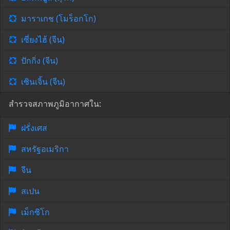
มาราเกช (โมร็อกโก)
เซี่ยงไฮ้ (จีน)
ปักกิ่ง (จีน)
เซินเจิ้น (จีน)
สำรวจสภาพภูมิอากาศใน:
ฝรั่งเศส
สหรัฐอเมริกา
จีน
สเปน
เม็กซิโก