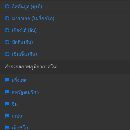
อิสตันบูล (ตุรกี)
มาราเกช (โมร็อกโก)
เซี่ยงไฮ้ (จีน)
ปักกิ่ง (จีน)
เซินเจิ้น (จีน)
สำรวจสภาพภูมิอากาศใน:
ฝรั่งเศส
สหรัฐอเมริกา
จีน
สเปน
เม็กซิโก