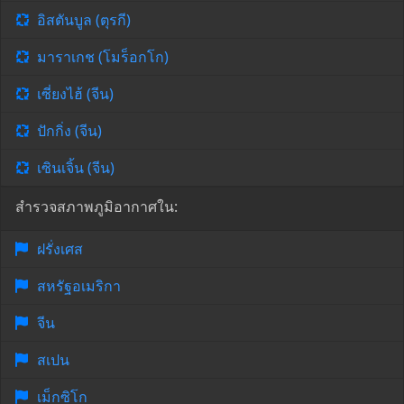
อิสตันบูล (ตุรกี)
มาราเกช (โมร็อกโก)
เซี่ยงไฮ้ (จีน)
ปักกิ่ง (จีน)
เซินเจิ้น (จีน)
สำรวจสภาพภูมิอากาศใน:
ฝรั่งเศส
สหรัฐอเมริกา
จีน
สเปน
เม็กซิโก