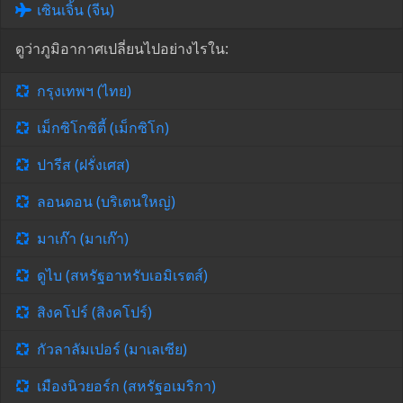
เซินเจิ้น (จีน)
ดูว่าภูมิอากาศเปลี่ยนไปอย่างไรใน:
กรุงเทพฯ (ไทย)
เม็กซิโกซิตี้ (เม็กซิโก)
ปารีส (ฝรั่งเศส)
ลอนดอน (บริเตนใหญ่)
มาเก๊า (มาเก๊า)
ดูไบ (สหรัฐอาหรับเอมิเรตส์)
สิงคโปร์ (สิงคโปร์)
กัวลาลัมเปอร์ (มาเลเซีย)
เมืองนิวยอร์ก (สหรัฐอเมริกา)