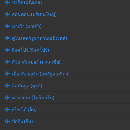
ปารีส (ฝรั่งเศส)
ลอนดอน (บริเตนใหญ่)
มาเก๊า (มาเก๊า)
ดูไบ (สหรัฐอาหรับเอมิเรตส์)
สิงคโปร์ (สิงคโปร์)
กัวลาลัมเปอร์ (มาเลเซีย)
เมืองนิวยอร์ก (สหรัฐอเมริกา)
อิสตันบูล (ตุรกี)
มาราเกช (โมร็อกโก)
เซี่ยงไฮ้ (จีน)
ปักกิ่ง (จีน)