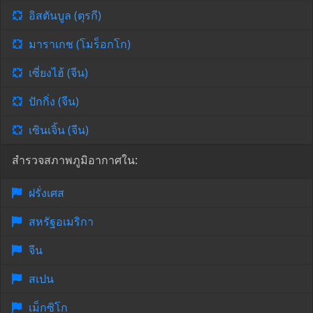
อิสตันบูล (ตุรกี)
มาราเกช (โมร็อกโก)
เซี่ยงไฮ้ (จีน)
ปักกิ่ง (จีน)
เซินเจิ้น (จีน)
สำรวจสภาพภูมิอากาศใน:
ฝรั่งเศส
สหรัฐอเมริกา
จีน
สเปน
เม็กซิโก