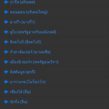
ปารีส (ฝรั่งเศส)
ลอนดอน (บริเตนใหญ่)
มาเก๊า (มาเก๊า)
ดูไบ (สหรัฐอาหรับเอมิเรตส์)
สิงคโปร์ (สิงคโปร์)
กัวลาลัมเปอร์ (มาเลเซีย)
เมืองนิวยอร์ก (สหรัฐอเมริกา)
อิสตันบูล (ตุรกี)
มาราเกช (โมร็อกโก)
เซี่ยงไฮ้ (จีน)
ปักกิ่ง (จีน)