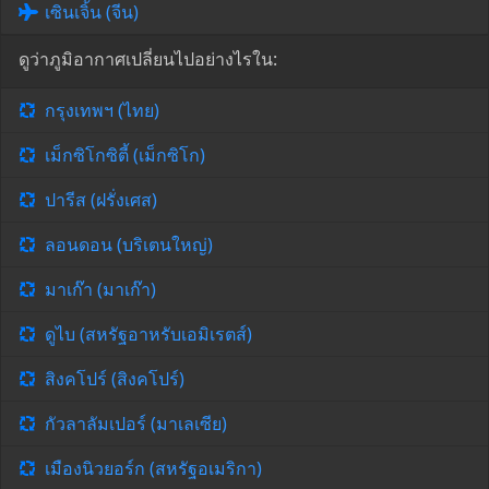
เซินเจิ้น (จีน)
ดูว่าภูมิอากาศเปลี่ยนไปอย่างไรใน:
กรุงเทพฯ (ไทย)
เม็กซิโกซิตี้ (เม็กซิโก)
ปารีส (ฝรั่งเศส)
ลอนดอน (บริเตนใหญ่)
มาเก๊า (มาเก๊า)
ดูไบ (สหรัฐอาหรับเอมิเรตส์)
สิงคโปร์ (สิงคโปร์)
กัวลาลัมเปอร์ (มาเลเซีย)
เมืองนิวยอร์ก (สหรัฐอเมริกา)