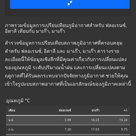
ภาพรวมข้อมูลการเปรียบเทียบภูมิอากาศสำหรับ ฟลอเรนซ์,
อิตาลี เทียบกับ มาเก๊า, มาเก๊า
สำรวจข้อมูลการเปรียบเทียบสภาพภูมิอากาศที่ครอบคลุม
สำหรับ ฟลอเรนซ์, อิตาลี และ มาเก๊า, มาเก๊า ตารางราย
ละเอียดนี้ให้ข้อมูลเชิงลึกที่มีคุณค่าเกี่ยวกับการเปลี่ยนแปลง
ของอุณหภูมิ ระดับปริมาณน้ำฝน และการเปลี่ยนแปลงตาม
ฤดูกาลที่ได้รับผลกระทบจากปัจจัยทางภูมิอากาศ ช่วยให้คุณ
เข้าใจรูปแบบสภาพอากาศที่เป็นเอกลักษณ์ของภูมิภาคเหล่านี้
อุณหภูมิ °C
เดือน
ฟลอเรนซ์
มาเก๊า
+/-
ม.ค.
5.99
16.23
10.24
ก.พ.
7.28
17.03
9.75