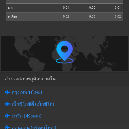
ธ.ค.
0.01
0.00
-0.01
⌀ เดือน
0.02
0.00
-0.02
สำรวจสภาพภูมิอากาศใน:
กรุงเทพฯ (ไทย)
เม็กซิโกซิตี้ (เม็กซิโก)
ปารีส (ฝรั่งเศส)
ลอนดอน (บริเตนใหญ่)