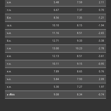
ม.ค.
5.48
7.59
2.11
ก.พ.
6.67
7.37
0.70
มี.ค.
8.56
7.35
-1.21
เม.ย.
10.10
8.15
-1.94
พ.ค.
11.16
8.51
-2.65
มิ.ย.
12.71
9.33
-3.38
ก.ค.
13.00
10.23
-2.78
ส.ค.
12.13
8.51
-3.61
ก.ย.
10.11
9.15
-0.95
ต.ค.
7.89
8.65
0.76
พ.ย.
5.84
7.93
2.09
ธ.ค.
5.30
7.27
1.97
⌀ เดือน
9.08
8.34
-0.74