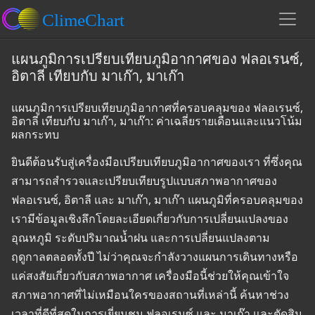
แผนภูมิการเปรียบเทียบภูมิอากาศของ ฟลอเรนซ์,
อิตาลี เทียบกับ มาเก๊า, มาเก๊า
แผนภูมิการเปรียบเทียบภูมิอากาศที่ครอบคลุมของ ฟลอเรนซ์,
อิตาลี เทียบกับ มาเก๊า, มาเก๊า: ค่าเฉลี่ยรายเดือนและแนวโน้ม
ผลกระทบ
ยินดีต้อนรับสู่เครื่องมือเปรียบเทียบภูมิอากาศของเรา ที่ซึ่งคุณ
สามารถสำรวจและเปรียบเทียบรูปแบบสภาพอากาศของ
ฟลอเรนซ์, อิตาลี และ มาเก๊า, มาเก๊า แผนภูมิที่ครอบคลุมของ
เรามีข้อมูลเชิงลึกโดยละเอียดเกี่ยวกับการเปลี่ยนแปลงของ
อุณหภูมิ ระดับปริมาณน้ำฝน และการเปลี่ยนแปลงตาม
ฤดูกาลตลอดทั้งปี ไม่ว่าคุณจะกำลังวางแผนการเดินทางหรือ
แค่สงสัยเกี่ยวกับสภาพอากาศ เครื่องมือนี้ช่วยให้คุณเข้าใจ
สภาพอากาศที่ไม่เหมือนใครของสถานที่เหล่านี้ ค้นหาช่วง
เวลาที่ดีที่สุดในการเยี่ยมชม ฟลอเรนซ์ และ มาเก๊า และตัดสิน