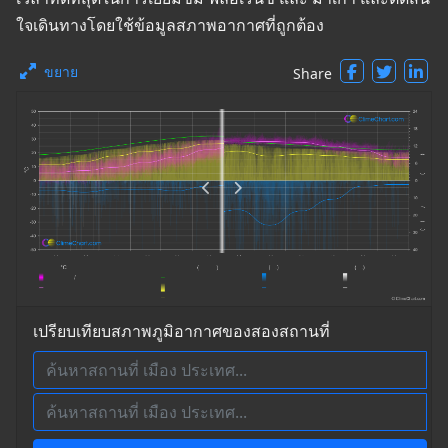
ใจเดินทางโดยใช้ข้อมูลสภาพอากาศที่ถูกต้อง
ขยาย
Share
เปรียบเทียบสภาพภูมิอากาศของสองสถานที่