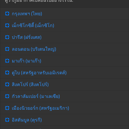
ดูว่าภูมิอากาศเปลี่ยนไปอย่างไรใน:
กรุงเทพฯ (ไทย)
เม็กซิโกซิตี้ (เม็กซิโก)
ปารีส (ฝรั่งเศส)
ลอนดอน (บริเตนใหญ่)
มาเก๊า (มาเก๊า)
ดูไบ (สหรัฐอาหรับเอมิเรตส์)
สิงคโปร์ (สิงคโปร์)
กัวลาลัมเปอร์ (มาเลเซีย)
เมืองนิวยอร์ก (สหรัฐอเมริกา)
อิสตันบูล (ตุรกี)