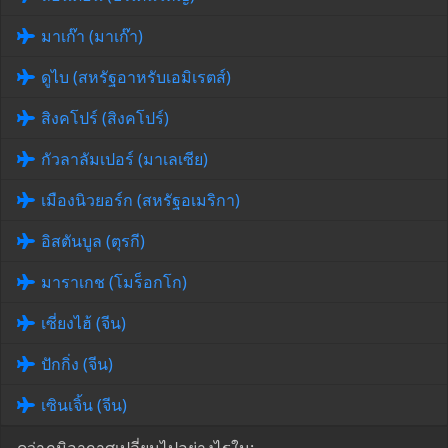
มาเก๊า (มาเก๊า)
ดูไบ (สหรัฐอาหรับเอมิเรตส์)
สิงคโปร์ (สิงคโปร์)
กัวลาลัมเปอร์ (มาเลเซีย)
เมืองนิวยอร์ก (สหรัฐอเมริกา)
อิสตันบูล (ตุรกี)
มาราเกช (โมร็อกโก)
เซี่ยงไฮ้ (จีน)
ปักกิ่ง (จีน)
เซินเจิ้น (จีน)