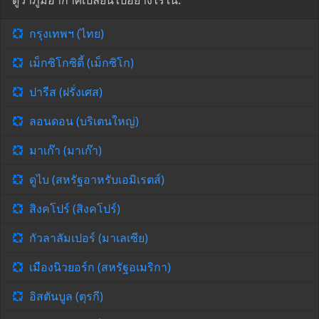
ดูว่าภูมิอากาศเปลี่ยนไปอย่างไรใน:
กรุงเทพฯ (ไทย)
เม็กซิโกซิตี้ (เม็กซิโก)
ปารีส (ฝรั่งเศส)
ลอนดอน (บริเตนใหญ่)
มาเก๊า (มาเก๊า)
ดูไบ (สหรัฐอาหรับเอมิเรตส์)
สิงคโปร์ (สิงคโปร์)
กัวลาลัมเปอร์ (มาเลเซีย)
เมืองนิวยอร์ก (สหรัฐอเมริกา)
อิสตันบูล (ตุรกี)