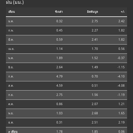
ฝน (มม.)
เดือน
ชิงเต่า
อิสตันบูล
+/-
ม.ค.
0.32
2.75
2.42
ก.พ.
0.45
2.27
1.82
มี.ค.
0.59
2.41
1.82
เม.ย.
1.14
1.70
0.56
พ.ค.
1.89
1.52
-0.37
มิ.ย.
2.64
1.49
-1.15
ก.ค.
4.79
0.70
-4.10
ส.ค.
4.59
0.51
-4.08
ก.ย.
2.75
1.56
-1.19
ต.ค.
0.86
2.07
1.21
พ.ย.
1.03
2.68
1.65
ธ.ค.
0.31
2.51
2.19
⌀ เดือน
1.78
1.85
0.06