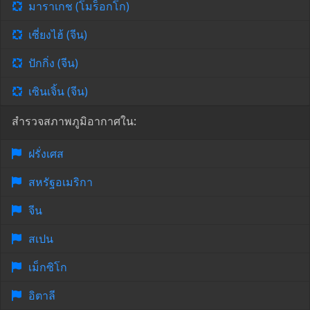
มาราเกช (โมร็อกโก)
เซี่ยงไฮ้ (จีน)
ปักกิ่ง (จีน)
เซินเจิ้น (จีน)
สำรวจสภาพภูมิอากาศใน:
ฝรั่งเศส
สหรัฐอเมริกา
จีน
สเปน
เม็กซิโก
อิตาลี