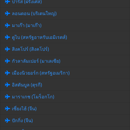
ปารีส (ฝรั่งเศส)
ลอนดอน (บริเตนใหญ่)
มาเก๊า (มาเก๊า)
ดูไบ (สหรัฐอาหรับเอมิเรตส์)
สิงคโปร์ (สิงคโปร์)
กัวลาลัมเปอร์ (มาเลเซีย)
เมืองนิวยอร์ก (สหรัฐอเมริกา)
อิสตันบูล (ตุรกี)
มาราเกช (โมร็อกโก)
เซี่ยงไฮ้ (จีน)
ปักกิ่ง (จีน)