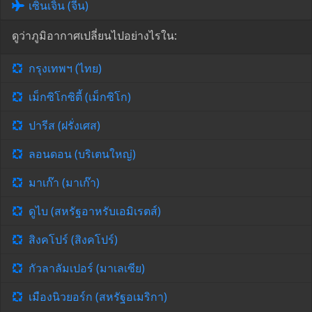
เซินเจิ้น (จีน)
ดูว่าภูมิอากาศเปลี่ยนไปอย่างไรใน:
กรุงเทพฯ (ไทย)
เม็กซิโกซิตี้ (เม็กซิโก)
ปารีส (ฝรั่งเศส)
ลอนดอน (บริเตนใหญ่)
มาเก๊า (มาเก๊า)
ดูไบ (สหรัฐอาหรับเอมิเรตส์)
สิงคโปร์ (สิงคโปร์)
กัวลาลัมเปอร์ (มาเลเซีย)
เมืองนิวยอร์ก (สหรัฐอเมริกา)