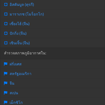
อิสตันบูล (ตุรกี)
มาราเกช (โมร็อกโก)
เซี่ยงไฮ้ (จีน)
ปักกิ่ง (จีน)
เซินเจิ้น (จีน)
สำรวจสภาพภูมิอากาศใน:
ฝรั่งเศส
สหรัฐอเมริกา
จีน
สเปน
เม็กซิโก