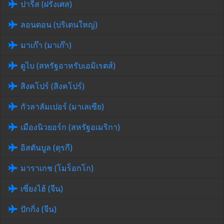
ปารีส (ฝรั่งเศส)
ลอนดอน (บริเตนใหญ่)
มาเก๊า (มาเก๊า)
ดูไบ (สหรัฐอาหรับเอมิเรตส์)
สิงคโปร์ (สิงคโปร์)
กัวลาลัมเปอร์ (มาเลเซีย)
เมืองนิวยอร์ก (สหรัฐอเมริกา)
อิสตันบูล (ตุรกี)
มาราเกช (โมร็อกโก)
เซี่ยงไฮ้ (จีน)
ปักกิ่ง (จีน)