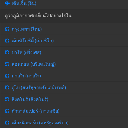
เซินเจิ้น (จีน)
ดูว่าภูมิอากาศเปลี่ยนไปอย่างไรใน:
กรุงเทพฯ (ไทย)
เม็กซิโกซิตี้ (เม็กซิโก)
ปารีส (ฝรั่งเศส)
ลอนดอน (บริเตนใหญ่)
มาเก๊า (มาเก๊า)
ดูไบ (สหรัฐอาหรับเอมิเรตส์)
สิงคโปร์ (สิงคโปร์)
กัวลาลัมเปอร์ (มาเลเซีย)
เมืองนิวยอร์ก (สหรัฐอเมริกา)