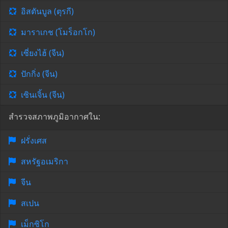
อิสตันบูล (ตุรกี)
มาราเกช (โมร็อกโก)
เซี่ยงไฮ้ (จีน)
ปักกิ่ง (จีน)
เซินเจิ้น (จีน)
สำรวจสภาพภูมิอากาศใน:
ฝรั่งเศส
สหรัฐอเมริกา
จีน
สเปน
เม็กซิโก