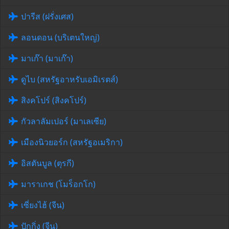
ปารีส (ฝรั่งเศส)
ลอนดอน (บริเตนใหญ่)
มาเก๊า (มาเก๊า)
ดูไบ (สหรัฐอาหรับเอมิเรตส์)
สิงคโปร์ (สิงคโปร์)
กัวลาลัมเปอร์ (มาเลเซีย)
เมืองนิวยอร์ก (สหรัฐอเมริกา)
อิสตันบูล (ตุรกี)
มาราเกช (โมร็อกโก)
เซี่ยงไฮ้ (จีน)
ปักกิ่ง (จีน)