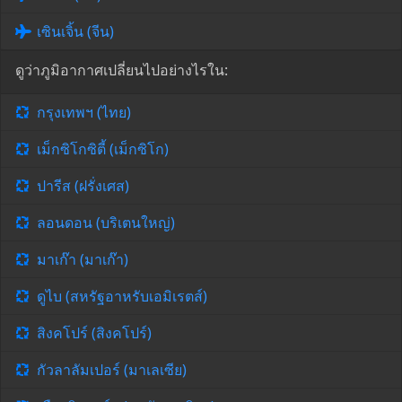
เซินเจิ้น (จีน)
ดูว่าภูมิอากาศเปลี่ยนไปอย่างไรใน:
กรุงเทพฯ (ไทย)
เม็กซิโกซิตี้ (เม็กซิโก)
ปารีส (ฝรั่งเศส)
ลอนดอน (บริเตนใหญ่)
มาเก๊า (มาเก๊า)
ดูไบ (สหรัฐอาหรับเอมิเรตส์)
สิงคโปร์ (สิงคโปร์)
กัวลาลัมเปอร์ (มาเลเซีย)