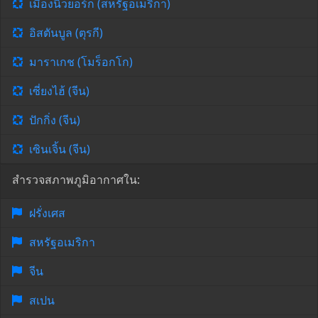
เมืองนิวยอร์ก (สหรัฐอเมริกา)
อิสตันบูล (ตุรกี)
มาราเกช (โมร็อกโก)
เซี่ยงไฮ้ (จีน)
ปักกิ่ง (จีน)
เซินเจิ้น (จีน)
สำรวจสภาพภูมิอากาศใน:
ฝรั่งเศส
สหรัฐอเมริกา
จีน
สเปน