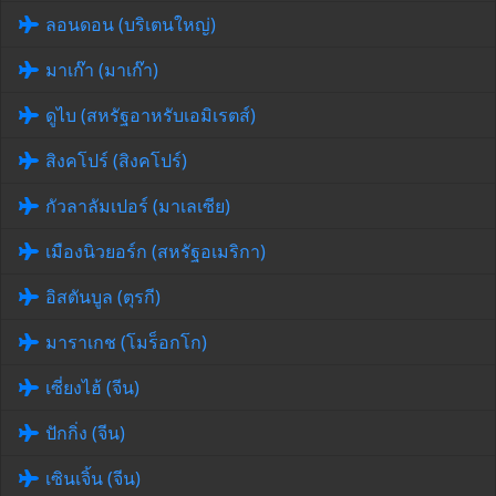
ลอนดอน (บริเตนใหญ่)
มาเก๊า (มาเก๊า)
ดูไบ (สหรัฐอาหรับเอมิเรตส์)
สิงคโปร์ (สิงคโปร์)
กัวลาลัมเปอร์ (มาเลเซีย)
เมืองนิวยอร์ก (สหรัฐอเมริกา)
อิสตันบูล (ตุรกี)
มาราเกช (โมร็อกโก)
เซี่ยงไฮ้ (จีน)
ปักกิ่ง (จีน)
เซินเจิ้น (จีน)