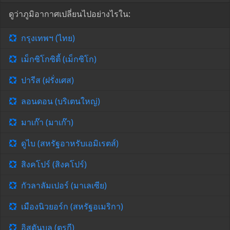
ดูว่าภูมิอากาศเปลี่ยนไปอย่างไรใน:
กรุงเทพฯ (ไทย)
เม็กซิโกซิตี้ (เม็กซิโก)
ปารีส (ฝรั่งเศส)
ลอนดอน (บริเตนใหญ่)
มาเก๊า (มาเก๊า)
ดูไบ (สหรัฐอาหรับเอมิเรตส์)
สิงคโปร์ (สิงคโปร์)
กัวลาลัมเปอร์ (มาเลเซีย)
เมืองนิวยอร์ก (สหรัฐอเมริกา)
อิสตันบูล (ตุรกี)