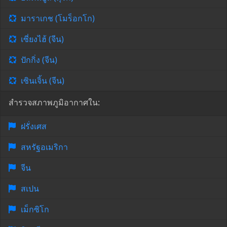
มาราเกช (โมร็อกโก)
เซี่ยงไฮ้ (จีน)
ปักกิ่ง (จีน)
เซินเจิ้น (จีน)
สำรวจสภาพภูมิอากาศใน:
ฝรั่งเศส
สหรัฐอเมริกา
จีน
สเปน
เม็กซิโก