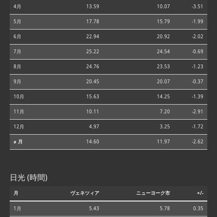
4月
13.59
10.07
-3.51
5月
17.78
15.79
-1.99
6月
22.94
20.92
-2.02
7月
25.22
24.54
-0.69
8月
24.76
23.53
-1.23
9月
20.45
20.07
-0.37
10月
15.63
14.25
-1.39
11月
10.11
7.20
-2.91
12月
4.97
3.25
-1.72
⌀ 月
14.60
11.97
-2.62
日光 (時間)
月
ヴェネツィア
ニューヨーク市
+/-
1月
5.43
5.78
0.35