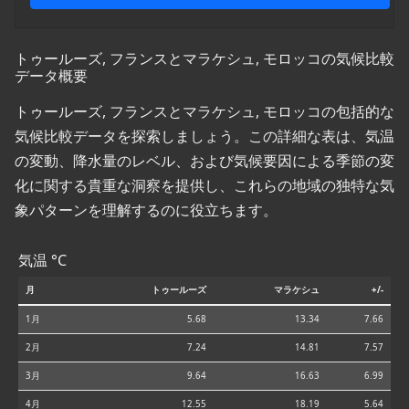
トゥールーズ, フランスとマラケシュ, モロッコの気候比較
データ概要
トゥールーズ, フランスとマラケシュ, モロッコの包括的な
気候比較データを探索しましょう。この詳細な表は、気温
の変動、降水量のレベル、および気候要因による季節の変
化に関する貴重な洞察を提供し、これらの地域の独特な気
象パターンを理解するのに役立ちます。
気温 °C
月
トゥールーズ
マラケシュ
+/-
1月
5.68
13.34
7.66
2月
7.24
14.81
7.57
3月
9.64
16.63
6.99
4月
12.55
18.19
5.64