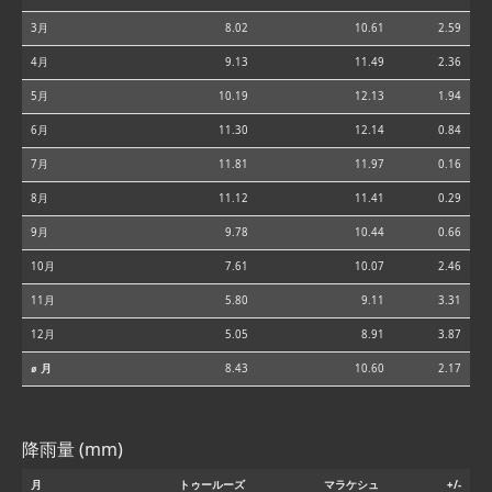
3月
8.02
10.61
2.59
4月
9.13
11.49
2.36
5月
10.19
12.13
1.94
6月
11.30
12.14
0.84
7月
11.81
11.97
0.16
8月
11.12
11.41
0.29
9月
9.78
10.44
0.66
10月
7.61
10.07
2.46
11月
5.80
9.11
3.31
12月
5.05
8.91
3.87
⌀ 月
8.43
10.60
2.17
降雨量 (mm)
月
トゥールーズ
マラケシュ
+/-