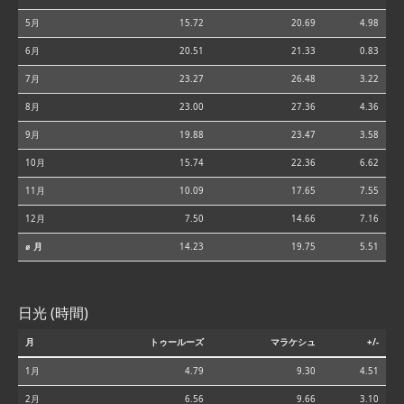
5月
15.72
20.69
4.98
6月
20.51
21.33
0.83
7月
23.27
26.48
3.22
8月
23.00
27.36
4.36
9月
19.88
23.47
3.58
10月
15.74
22.36
6.62
11月
10.09
17.65
7.55
12月
7.50
14.66
7.16
⌀ 月
14.23
19.75
5.51
日光 (時間)
月
トゥールーズ
マラケシュ
+/-
1月
4.79
9.30
4.51
2月
6.56
9.66
3.10