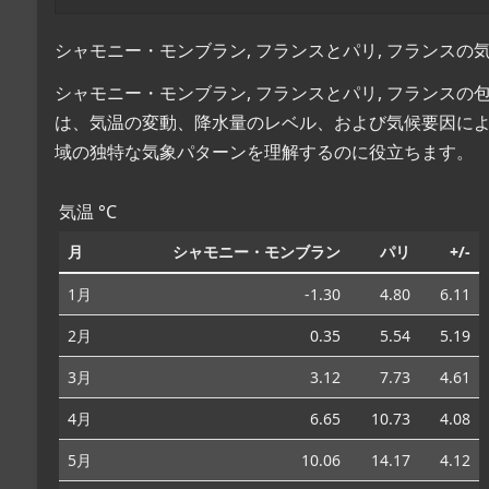
シャモニー・モンブラン, フランスとパリ, フランスの
シャモニー・モンブラン, フランスとパリ, フランス
は、気温の変動、降水量のレベル、および気候要因に
域の独特な気象パターンを理解するのに役立ちます。
気温 °C
月
シャモニー・モンブラン
パリ
+/-
1月
-1.30
4.80
6.11
2月
0.35
5.54
5.19
3月
3.12
7.73
4.61
4月
6.65
10.73
4.08
5月
10.06
14.17
4.12