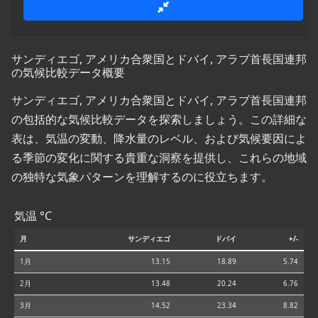
サンディエゴ, アメリカ合衆国とドバイ, アラブ首長国連邦
の気候比較データ概要
サンディエゴ, アメリカ合衆国とドバイ, アラブ首長国連邦
の包括的な気候比較データを探索しましょう。この詳細な
表は、気温の変動、降水量のレベル、および気候要因によ
る季節の変化に関する貴重な洞察を提供し、これらの地域
の独特な気象パターンを理解するのに役立ちます。
気温 °C
月
サンディエゴ
ドバイ
+/-
1月
13.15
18.89
5.74
2月
13.48
20.24
6.76
3月
14.52
23.34
8.82