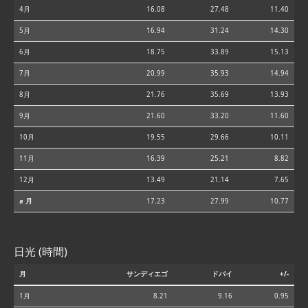
4月
16.08
27.48
11.40
5月
16.94
31.24
14.30
6月
18.75
33.89
15.13
7月
20.99
35.93
14.94
8月
21.76
35.69
13.93
9月
21.60
33.20
11.60
10月
19.55
29.66
10.11
11月
16.39
25.21
8.82
12月
13.49
21.14
7.65
⌀ 月
17.23
27.99
10.77
日光 (時間)
月
サンディエゴ
ドバイ
+/-
1月
8.21
9.16
0.95