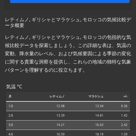
レティムノ, ギリシャとマラケシュ, モロッコの気候比較デ
ータ概要
レティムノ, ギリシャとマラケシュ, モロッコの包括的な気
候比較データを探索しましょう。この詳細な表は、気温の
変動、降水量のレベル、および気候要因による季節の変化
に関する貴重な洞察を提供し、これらの地域の独特な気象
パターンを理解するのに役立ちます。
気温 °C
月
レティムノ
マラケシュ
+/-
1月
12.98
13.34
0.36
2月
13.39
14.81
1.42
3月
14.21
16.63
2.42
4月
16.59
18.19
1.59