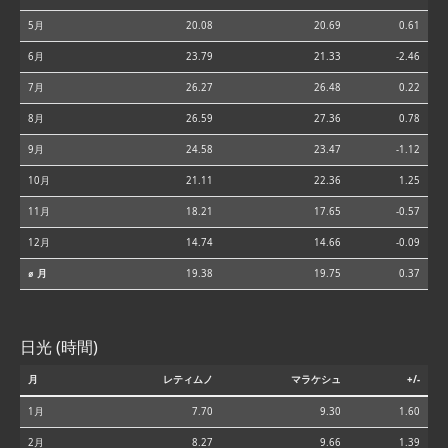
5月
20.08
20.69
0.61
6月
23.79
21.33
-2.46
7月
26.27
26.48
0.22
8月
26.59
27.36
0.78
9月
24.58
23.47
-1.12
10月
21.11
22.36
1.25
11月
18.21
17.65
-0.57
12月
14.74
14.66
-0.09
⌀ 月
19.38
19.75
0.37
日光 (時間)
月
レティムノ
マラケシュ
+/-
1月
7.70
9.30
1.60
2月
8.27
9.66
1.39