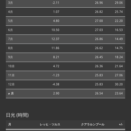
3月
-2.11
26.96
29.06
4月
1.07
26.82
25.74
5月
4.80
27.00
22.20
6月
10.50
27.03
16.53
7月
12.37
26.86
14.49
8月
11.86
26.62
14.75
9月
8.21
26.45
18.24
10月
4.72
26.36
21.64
11月
-1.23
25.83
27.06
12月
-4.38
25.83
30.20
⌀ 月
2.90
26.54
23.64
日光 (時間)
月
レッヒ・ツルス
クアラルンプール
+/-