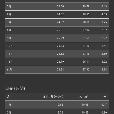
5月
23.36
29.79
6.43
6月
24.32
28.85
4.53
7月
24.92
28.18
3.25
8月
25.31
27.94
2.62
9月
25.29
27.51
2.22
10月
24.63
27.10
2.47
11月
23.52
27.13
3.60
12月
22.19
26.11
3.92
⌀ 月
23.38
27.92
4.54
日光 (時間)
月
オアフ島 (ハワイ)
バンコク
+/-
1月
9.62
10.08
0.47
2月
9.75
10.55
0.80