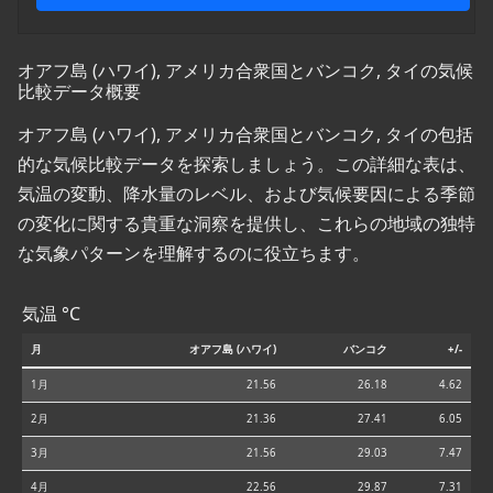
オアフ島 (ハワイ), アメリカ合衆国とバンコク, タイの気候
比較データ概要
オアフ島 (ハワイ), アメリカ合衆国とバンコク, タイの包括
的な気候比較データを探索しましょう。この詳細な表は、
気温の変動、降水量のレベル、および気候要因による季節
の変化に関する貴重な洞察を提供し、これらの地域の独特
な気象パターンを理解するのに役立ちます。
気温 °C
月
オアフ島 (ハワイ)
バンコク
+/-
1月
21.56
26.18
4.62
2月
21.36
27.41
6.05
3月
21.56
29.03
7.47
4月
22.56
29.87
7.31