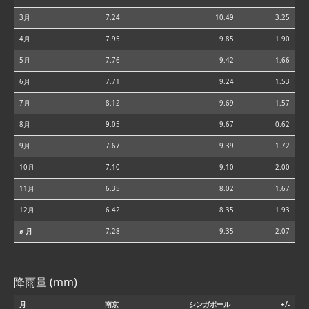
3月
7.24
10.49
3.25
4月
7.95
9.85
1.90
5月
7.76
9.42
1.66
6月
7.71
9.24
1.53
7月
8.12
9.69
1.57
8月
9.05
9.67
0.62
9月
7.67
9.39
1.72
10月
7.10
9.10
2.00
11月
6.35
8.02
1.67
12月
6.42
8.35
1.93
⌀ 月
7.28
9.35
2.07
降雨量 (mm)
月
南京
シンガポール
+/-