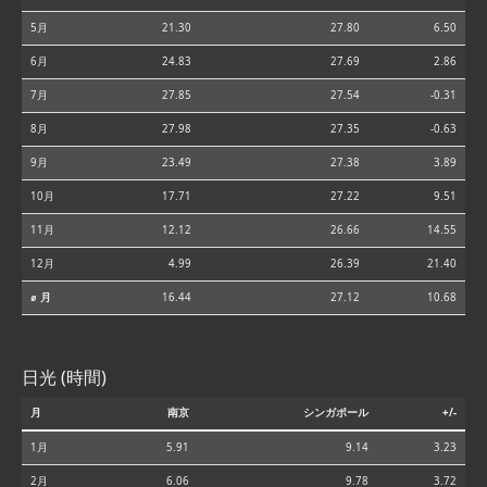
5月
21.30
27.80
6.50
6月
24.83
27.69
2.86
7月
27.85
27.54
-0.31
8月
27.98
27.35
-0.63
9月
23.49
27.38
3.89
10月
17.71
27.22
9.51
11月
12.12
26.66
14.55
12月
4.99
26.39
21.40
⌀ 月
16.44
27.12
10.68
日光 (時間)
月
南京
シンガポール
+/-
1月
5.91
9.14
3.23
2月
6.06
9.78
3.72