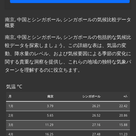
南京, 中国とシンガポール, シンガポールの気候比較データ
概要
南京, 中国とシンガポール, シンガポールの包括的な気候比
較データを探索しましょう。この詳細な表は、気温の変
動、降水量のレベル、および気候要因による季節の変化に
関する貴重な洞察を提供し、これらの地域の独特な気象パ
ターンを理解するのに役立ちます。
気温 °C
月
南京
シンガポール
+/-
1月
3.79
26.21
22.42
2月
5.65
26.52
20.86
3月
11.29
27.16
15.88
4月
16.25
27.48
11.23