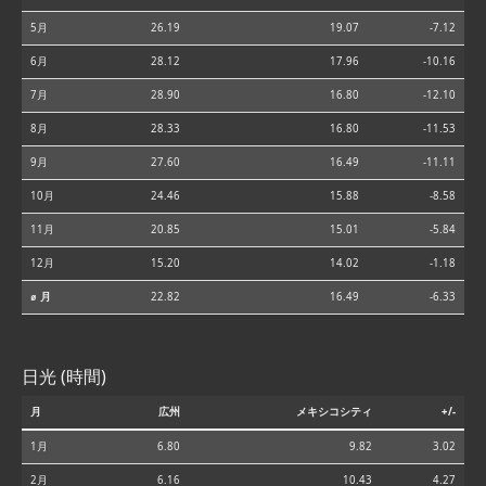
5月
26.19
19.07
-7.12
6月
28.12
17.96
-10.16
7月
28.90
16.80
-12.10
8月
28.33
16.80
-11.53
9月
27.60
16.49
-11.11
10月
24.46
15.88
-8.58
11月
20.85
15.01
-5.84
12月
15.20
14.02
-1.18
⌀ 月
22.82
16.49
-6.33
日光 (時間)
月
広州
メキシコシティ
+/-
1月
6.80
9.82
3.02
2月
6.16
10.43
4.27