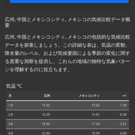
広州, 中国とメキシコシティ, メキシコの気候比較データ概
要
広州, 中国とメキシコシティ, メキシコの包括的な気候比較
データを探索しましょう。この詳細な表は、気温の変動、
降水量のレベル、および気候要因による季節の変化に関す
る貴重な洞察を提供し、これらの地域の独特な気象パター
ンを理解するのに役立ちます。
気温 °C
月
広州
メキシコシティ
+/-
1月
15.02
13.62
-1.39
2月
16.29
15.91
-0.38
3月
19.95
17.34
-2.61
4月
22.94
18.94
-4.00