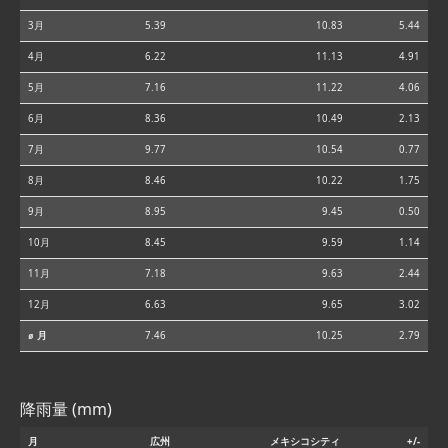
3月
5.39
10.83
5.44
4月
6.22
11.13
4.91
5月
7.16
11.22
4.06
6月
8.36
10.49
2.13
7月
9.77
10.54
0.77
8月
8.46
10.22
1.75
9月
8.95
9.45
0.50
10月
8.45
9.59
1.14
11月
7.18
9.63
2.44
12月
6.63
9.65
3.02
⌀ 月
7.46
10.25
2.79
降雨量 (mm)
月
広州
メキシコシティ
+/-