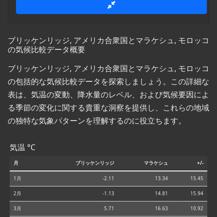
ブリッケンリッジ, アメリカ合衆国とマラケシュ, モロッコ
の気候比較データ概要
ブリッケンリッジ, アメリカ合衆国とマラケシュ, モロッコ
の包括的な気候比較データを探索しましょう。この詳細な
表は、気温の変動、降水量のレベル、および気候要因によ
る季節の変化に関する貴重な洞察を提供し、これらの地域
の独特な気象パターンを理解するのに役立ちます。
気温 °C
月
ブリッケンリッジ
マラケシュ
+/-
1月
-2.11
13.34
15.45
2月
-1.13
14.81
15.94
3月
5.71
16.63
10.92