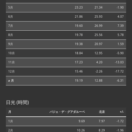
5月
23.23
21.34
-1.90
6月
21.86
25.93
4.07
7月
19.60
26.99
7.39
8月
19.78
25.56
5.78
9月
19.38
20.97
1.59
10月
18.84
12.95
-5.90
11月
17.23
4.20
-13.03
12月
15.46
-2.26
-17.72
⌀ 月
19.19
12.88
-6.31
日光 (時間)
月
バジェ・デ・グアダルーペ
北京
+/-
1月
9.69
7.97
-1.72
2月
10.26
8.29
-1.96