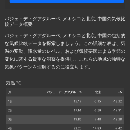
バジェ・デ・グアダルーペ, メキシコと北京, 中国の気候比
較データ概要
バジェ・デ・グアダルーペ, メキシコと北京, 中国の包括的
な気候比較データを探索しましょう。この詳細な表は、気
温の変動、降水量のレベル、および気候要因による季節の
変化に関する貴重な洞察を提供し、これらの地域の独特な
気象パターンを理解するのに役立ちます。
気温 °C
月
バジェ・デ・グアダルーペ
北京
+/-
1月
15.17
-3.15
-18.32
2月
17.61
-0.30
-17.91
3月
19.86
7.48
-12.38
4月
22.25
14.83
-7.42