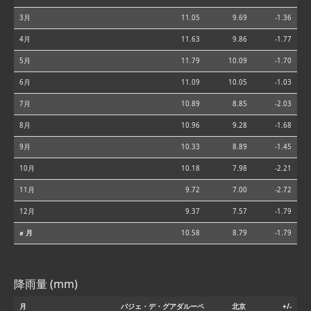
3月
11.05
9.69
-1.36
4月
11.63
9.86
-1.77
5月
11.79
10.09
-1.70
6月
11.09
10.05
-1.03
7月
10.89
8.85
-2.03
8月
10.96
9.28
-1.68
9月
10.33
8.89
-1.45
10月
10.18
7.98
-2.21
11月
9.72
7.00
-2.72
12月
9.37
7.57
-1.79
⌀ 月
10.58
8.79
-1.79
降雨量 (mm)
月
バジェ・デ・グアダルーペ
北京
+/-