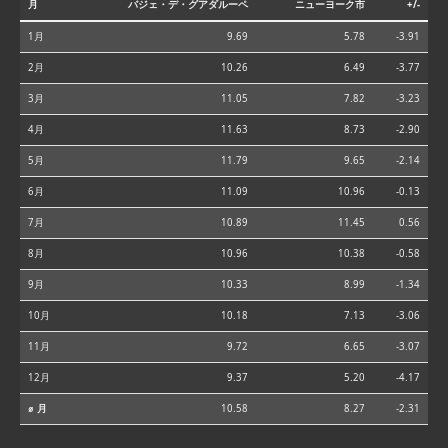
月
バジェ・デ・グアダルーペ
ニューヨーク市
+/-
1月
9.69
5.78
-3.91
2月
10.26
6.49
-3.77
3月
11.05
7.82
-3.23
4月
11.63
8.73
-2.90
5月
11.79
9.65
-2.14
6月
11.09
10.96
-0.13
7月
10.89
11.45
0.56
8月
10.96
10.38
-0.58
9月
10.33
8.99
-1.34
10月
10.18
7.13
-3.06
11月
9.72
6.65
-3.07
12月
9.37
5.20
-4.17
⌀ 月
10.58
8.27
-2.31