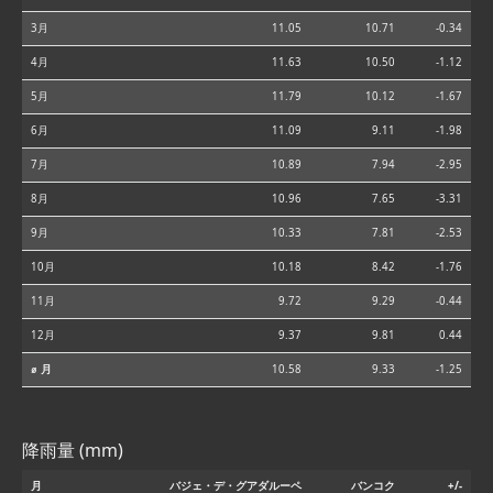
3月
11.05
10.71
-0.34
4月
11.63
10.50
-1.12
5月
11.79
10.12
-1.67
6月
11.09
9.11
-1.98
7月
10.89
7.94
-2.95
8月
10.96
7.65
-3.31
9月
10.33
7.81
-2.53
10月
10.18
8.42
-1.76
11月
9.72
9.29
-0.44
12月
9.37
9.81
0.44
⌀ 月
10.58
9.33
-1.25
降雨量 (mm)
月
バジェ・デ・グアダルーペ
バンコク
+/-