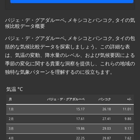
バジェ・デ・グアダルーペ, メキシコとバンコク, タイの気
候比較データ概要
バジェ・デ・グアダルーペ, メキシコとバンコク, タイの包
括的な気候比較データを探索しましょう。この詳細な表
は、気温の変動、降水量のレベル、および気候要因による
季節の変化に関する貴重な洞察を提供し、これらの地域の
独特な気象パターンを理解するのに役立ちます。
気温 °C
月
バジェ・デ・グアダルーペ
バンコク
+/-
1月
15.17
26.18
11.01
2月
17.61
27.41
9.80
3月
19.86
29.03
9.17
4月
22.25
29.87
7.62