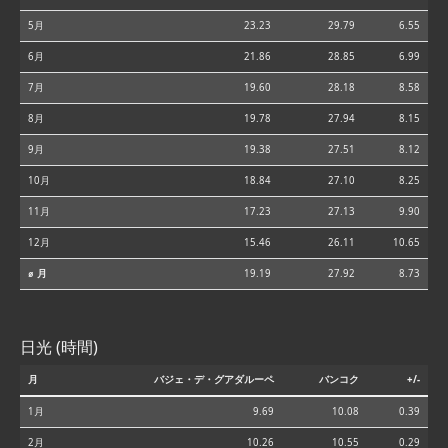
5月
23.23
29.79
6.55
6月
21.86
28.85
6.99
7月
19.60
28.18
8.58
8月
19.78
27.94
8.15
9月
19.38
27.51
8.12
10月
18.84
27.10
8.25
11月
17.23
27.13
9.90
12月
15.46
26.11
10.65
⌀ 月
19.19
27.92
8.73
日光 (時間)
月
バジェ・デ・グアダルーペ
バンコク
+/-
1月
9.69
10.08
0.39
2月
10.26
10.55
0.29