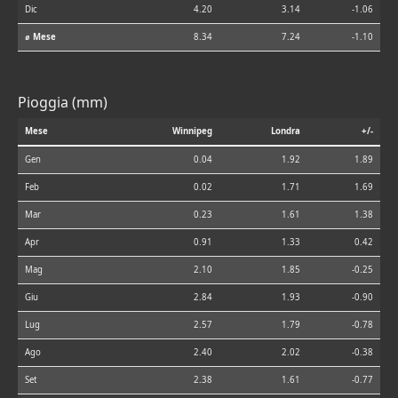
Dic
4.20
3.14
-1.06
⌀ Mese
8.34
7.24
-1.10
Pioggia (mm)
Mese
Winnipeg
Londra
+/-
Gen
0.04
1.92
1.89
Feb
0.02
1.71
1.69
Mar
0.23
1.61
1.38
Apr
0.91
1.33
0.42
Mag
2.10
1.85
-0.25
Giu
2.84
1.93
-0.90
Lug
2.57
1.79
-0.78
Ago
2.40
2.02
-0.38
Set
2.38
1.61
-0.77