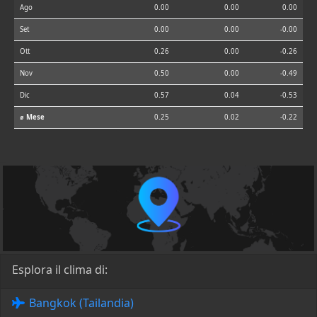
Ago
0.00
0.00
0.00
Set
0.00
0.00
-0.00
Ott
0.26
0.00
-0.26
Nov
0.50
0.00
-0.49
Dic
0.57
0.04
-0.53
⌀ Mese
0.25
0.02
-0.22
Esplora il clima di:
Bangkok (Tailandia)