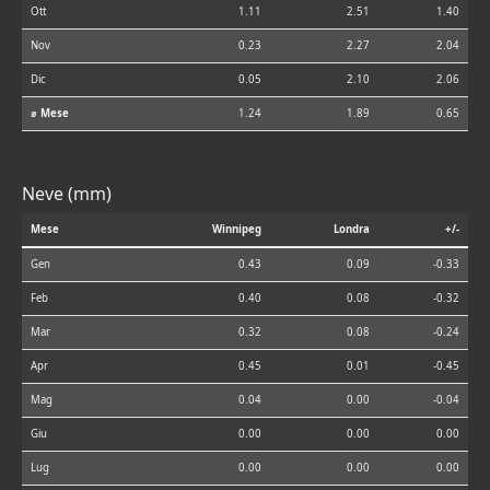
Ott
1.11
2.51
1.40
Nov
0.23
2.27
2.04
Dic
0.05
2.10
2.06
⌀ Mese
1.24
1.89
0.65
Neve (mm)
Mese
Winnipeg
Londra
+/-
Gen
0.43
0.09
-0.33
Feb
0.40
0.08
-0.32
Mar
0.32
0.08
-0.24
Apr
0.45
0.01
-0.45
Mag
0.04
0.00
-0.04
Giu
0.00
0.00
0.00
Lug
0.00
0.00
0.00