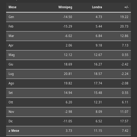
Mese
Winnipeg
Londra
+/-
Gen
-14.50
4.73
19.22
Feb
-15.29
5.44
20.73
Mar
-6.02
6.84
12.86
Apr
2.06
9.18
7.13
Mag
12.12
12.67
0.55
Giu
18.69
16.27
-2.42
Lug
20.81
18.57
-2.24
Ago
19.82
17.74
-2.08
Set
14.94
15.48
0.55
Ott
6.20
12.31
6.11
Nov
-2.98
8.09
11.07
Dic
-11.05
6.52
17.57
⌀ Mese
3.73
11.15
7.42