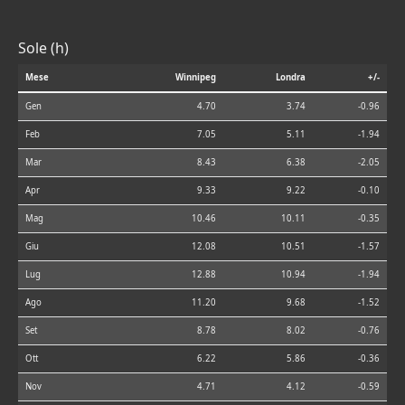
Sole (h)
Mese
Winnipeg
Londra
+/-
Gen
4.70
3.74
-0.96
Feb
7.05
5.11
-1.94
Mar
8.43
6.38
-2.05
Apr
9.33
9.22
-0.10
Mag
10.46
10.11
-0.35
Giu
12.08
10.51
-1.57
Lug
12.88
10.94
-1.94
Ago
11.20
9.68
-1.52
Set
8.78
8.02
-0.76
Ott
6.22
5.86
-0.36
Nov
4.71
4.12
-0.59