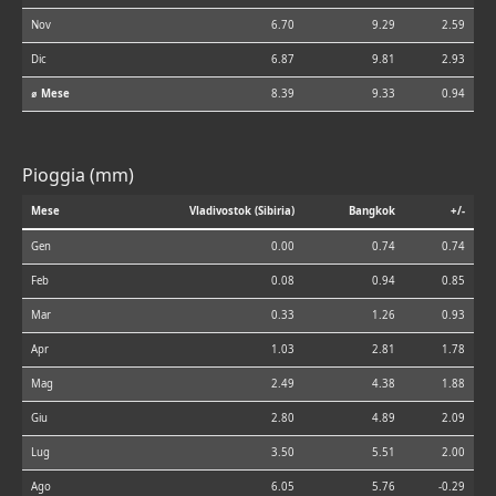
Nov
6.70
9.29
2.59
Dic
6.87
9.81
2.93
⌀ Mese
8.39
9.33
0.94
Pioggia (mm)
Mese
Vladivostok (Sibiria)
Bangkok
+/-
Gen
0.00
0.74
0.74
Feb
0.08
0.94
0.85
Mar
0.33
1.26
0.93
Apr
1.03
2.81
1.78
Mag
2.49
4.38
1.88
Giu
2.80
4.89
2.09
Lug
3.50
5.51
2.00
Ago
6.05
5.76
-0.29