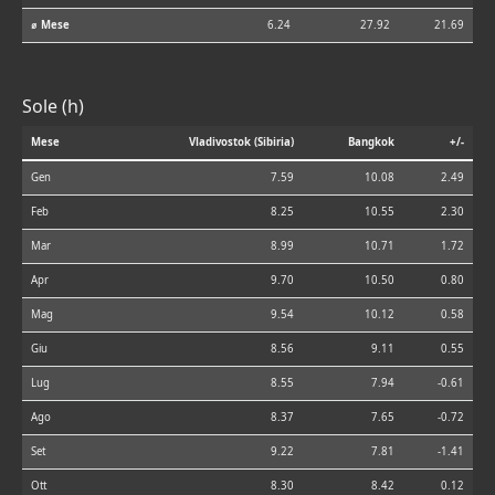
⌀ Mese
6.24
27.92
21.69
Sole (h)
Mese
Vladivostok (Sibiria)
Bangkok
+/-
Gen
7.59
10.08
2.49
Feb
8.25
10.55
2.30
Mar
8.99
10.71
1.72
Apr
9.70
10.50
0.80
Mag
9.54
10.12
0.58
Giu
8.56
9.11
0.55
Lug
8.55
7.94
-0.61
Ago
8.37
7.65
-0.72
Set
9.22
7.81
-1.41
Ott
8.30
8.42
0.12