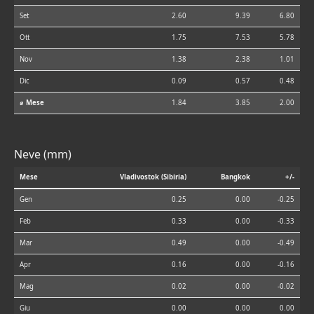
Set
2.60
9.39
6.80
Ott
1.75
7.53
5.78
Nov
1.38
2.38
1.01
Dic
0.09
0.57
0.48
⌀ Mese
1.84
3.85
2.00
Neve (mm)
Mese
Vladivostok (Sibiria)
Bangkok
+/-
Gen
0.25
0.00
-0.25
Feb
0.33
0.00
-0.33
Mar
0.49
0.00
-0.49
Apr
0.16
0.00
-0.16
Mag
0.02
0.00
-0.02
Giu
0.00
0.00
0.00