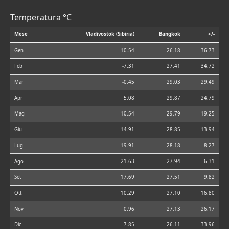
Temperatura °C
Mese
Vladivostok (Sibiria)
Bangkok
+/-
Gen
-10.54
26.18
36.73
Feb
-7.31
27.41
34.72
Mar
-0.45
29.03
29.49
Apr
5.08
29.87
24.79
Mag
10.54
29.79
19.25
Giu
14.91
28.85
13.94
Lug
19.91
28.18
8.27
Ago
21.63
27.94
6.31
Set
17.69
27.51
9.82
Ott
10.29
27.10
16.80
Nov
0.96
27.13
26.17
Dic
-7.85
26.11
33.96