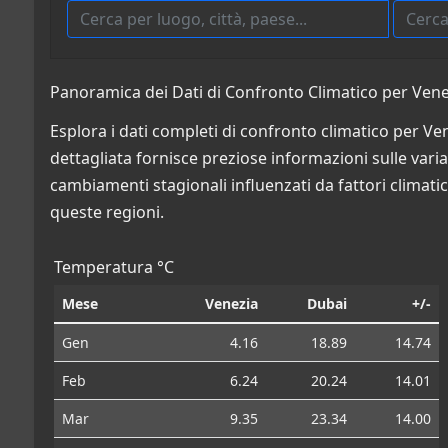
Panoramica dei Dati di Confronto Climatico per Venezi
Esplora i dati completi di confronto climatico per Vene
dettagliata fornisce preziose informazioni sulle variazi
cambiamenti stagionali influenzati da fattori climatic
queste regioni.
Temperatura °C
Mese
Venezia
Dubai
+/-
Gen
4.16
18.89
14.74
Feb
6.24
20.24
14.01
Mar
9.35
23.34
14.00