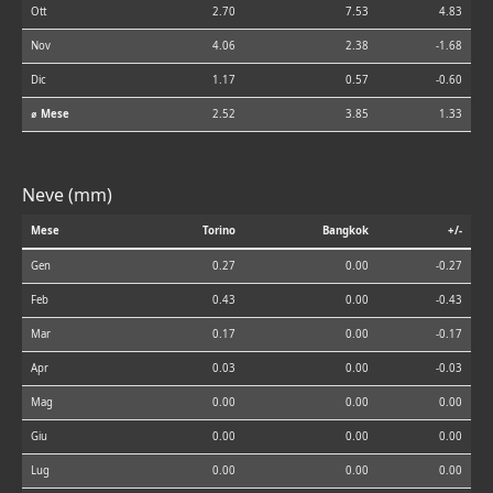
Ott
2.70
7.53
4.83
Nov
4.06
2.38
-1.68
Dic
1.17
0.57
-0.60
⌀ Mese
2.52
3.85
1.33
Neve (mm)
Mese
Torino
Bangkok
+/-
Gen
0.27
0.00
-0.27
Feb
0.43
0.00
-0.43
Mar
0.17
0.00
-0.17
Apr
0.03
0.00
-0.03
Mag
0.00
0.00
0.00
Giu
0.00
0.00
0.00
Lug
0.00
0.00
0.00