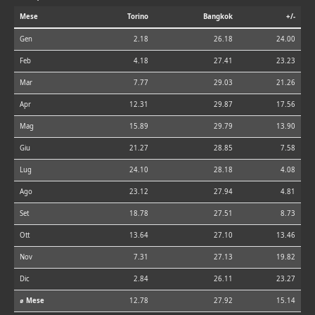
Mese
Torino
Bangkok
+/-
Gen
2.18
26.18
24.00
Feb
4.18
27.41
23.23
Mar
7.77
29.03
21.26
Apr
12.31
29.87
17.56
Mag
15.89
29.79
13.90
Giu
21.27
28.85
7.58
Lug
24.10
28.18
4.08
Ago
23.12
27.94
4.81
Set
18.78
27.51
8.73
Ott
13.64
27.10
13.46
Nov
7.31
27.13
19.82
Dic
2.84
26.11
23.27
⌀ Mese
12.78
27.92
15.14