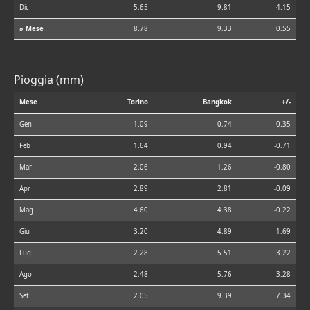
Dic
5.65
9.81
4.15
⌀ Mese
8.78
9.33
0.55
Pioggia (mm)
Mese
Torino
Bangkok
+/-
Gen
1.09
0.74
-0.35
Feb
1.64
0.94
-0.71
Mar
2.06
1.26
-0.80
Apr
2.89
2.81
-0.09
Mag
4.60
4.38
-0.22
Giu
3.20
4.89
1.69
Lug
2.28
5.51
3.22
Ago
2.48
5.76
3.28
Set
2.05
9.39
7.34