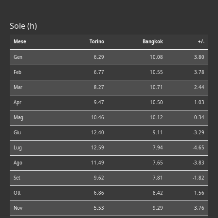
Sole (h)
Mese
Torino
Bangkok
+/-
Gen
6.29
10.08
3.80
Feb
6.77
10.55
3.78
Mar
8.27
10.71
2.44
Apr
9.47
10.50
1.03
Mag
10.46
10.12
-0.34
Giu
12.40
9.11
-3.29
Lug
12.59
7.94
-4.65
Ago
11.49
7.65
-3.83
Set
9.62
7.81
-1.82
Ott
6.86
8.42
1.56
Nov
5.53
9.29
3.76