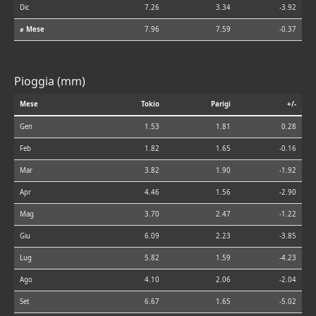
Dic
7.26
3.34
-3.92
⌀ Mese
7.96
7.59
-0.37
Pioggia (mm)
Mese
Tokio
Parigi
+/-
Gen
1.53
1.81
0.28
Feb
1.82
1.65
-0.16
Mar
3.82
1.90
-1.92
Apr
4.46
1.56
-2.90
Mag
3.70
2.47
-1.22
Giu
6.09
2.23
-3.85
Lug
5.82
1.59
-4.23
Ago
4.10
2.06
-2.04
Set
6.67
1.65
-5.02