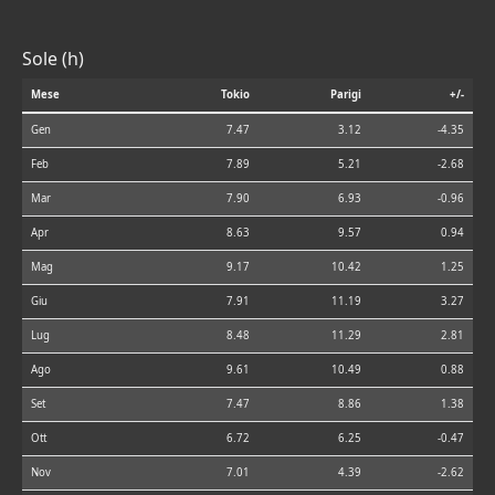
Sole (h)
Mese
Tokio
Parigi
+/-
Gen
7.47
3.12
-4.35
Feb
7.89
5.21
-2.68
Mar
7.90
6.93
-0.96
Apr
8.63
9.57
0.94
Mag
9.17
10.42
1.25
Giu
7.91
11.19
3.27
Lug
8.48
11.29
2.81
Ago
9.61
10.49
0.88
Set
7.47
8.86
1.38
Ott
6.72
6.25
-0.47
Nov
7.01
4.39
-2.62