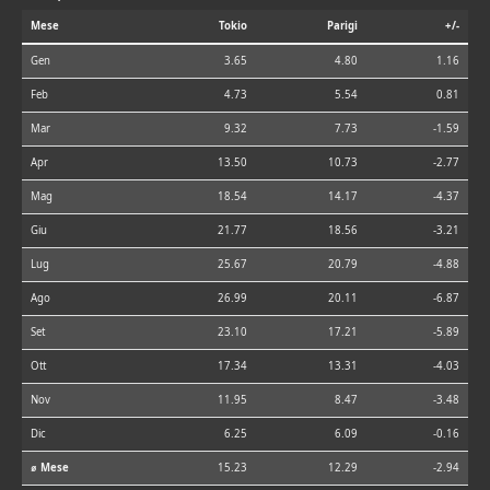
Mese
Tokio
Parigi
+/-
Gen
3.65
4.80
1.16
Feb
4.73
5.54
0.81
Mar
9.32
7.73
-1.59
Apr
13.50
10.73
-2.77
Mag
18.54
14.17
-4.37
Giu
21.77
18.56
-3.21
Lug
25.67
20.79
-4.88
Ago
26.99
20.11
-6.87
Set
23.10
17.21
-5.89
Ott
17.34
13.31
-4.03
Nov
11.95
8.47
-3.48
Dic
6.25
6.09
-0.16
⌀ Mese
15.23
12.29
-2.94