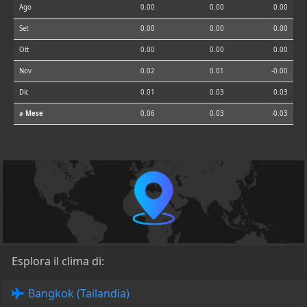
Ago
0.00
0.00
0.00
Set
0.00
0.00
0.00
Ott
0.00
0.00
0.00
Nov
0.02
0.01
-0.00
Dic
0.01
0.03
0.03
⌀ Mese
0.06
0.03
-0.03
Esplora il clima di:
Bangkok (Tailandia)