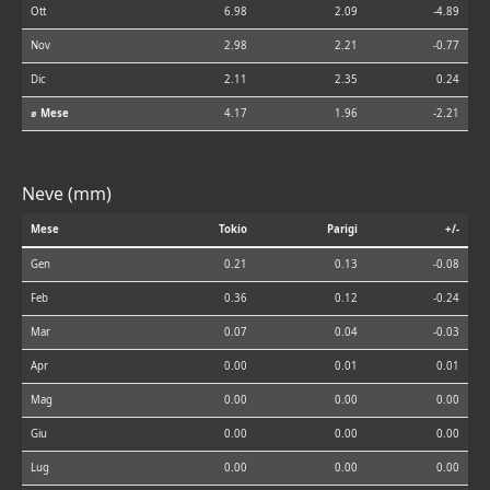
Ott
6.98
2.09
-4.89
Nov
2.98
2.21
-0.77
Dic
2.11
2.35
0.24
⌀ Mese
4.17
1.96
-2.21
Neve (mm)
Mese
Tokio
Parigi
+/-
Gen
0.21
0.13
-0.08
Feb
0.36
0.12
-0.24
Mar
0.07
0.04
-0.03
Apr
0.00
0.01
0.01
Mag
0.00
0.00
0.00
Giu
0.00
0.00
0.00
Lug
0.00
0.00
0.00