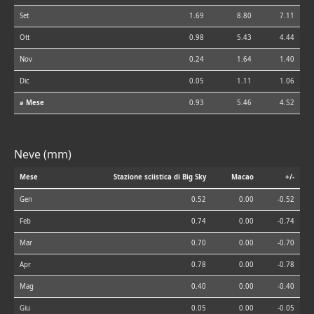
Set
1.69
8.80
7.11
Ott
0.98
5.43
4.44
Nov
0.24
1.64
1.40
Dic
0.05
1.11
1.06
⌀ Mese
0.93
5.46
4.52
Neve (mm)
Mese
Stazione sciistica di Big Sky
Macao
+/-
Gen
0.52
0.00
-0.52
Feb
0.74
0.00
-0.74
Mar
0.70
0.00
-0.70
Apr
0.78
0.00
-0.78
Mag
0.40
0.00
-0.40
Giu
0.05
0.00
-0.05