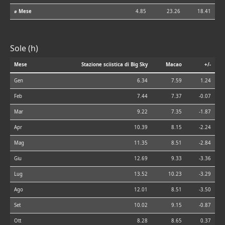
⌀ Mese
4.85
23.26
18.41
Sole (h)
Mese
Stazione sciistica di Big Sky
Macao
+/-
Gen
6.34
7.59
1.24
Feb
7.44
7.37
-0.07
Mar
9.22
7.35
-1.87
Apr
10.39
8.15
-2.24
Mag
11.35
8.51
-2.84
Giu
12.69
9.33
-3.36
Lug
13.52
10.23
-3.29
Ago
12.01
8.51
-3.50
Set
10.02
9.15
-0.87
Ott
8.28
8.65
0.37