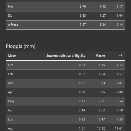
Nov
6.76
7.93
1.17
Dic
5.63
7.27
1.64
⌀ Mese
9.47
8.34
-1.14
Pioggia (mm)
Mese
Stazione sciistica di Big Sky
Macao
+/-
Gen
0.03
1.15
1.12
Feb
0.07
1.64
1.57
Mar
0.31
3.13
2.81
Apr
0.99
3.85
2.86
Mag
2.17
7.71
5.54
Giu
2.44
9.62
7.18
Lug
0.92
8.47
7.55
Ago
1.31
12.92
11.61