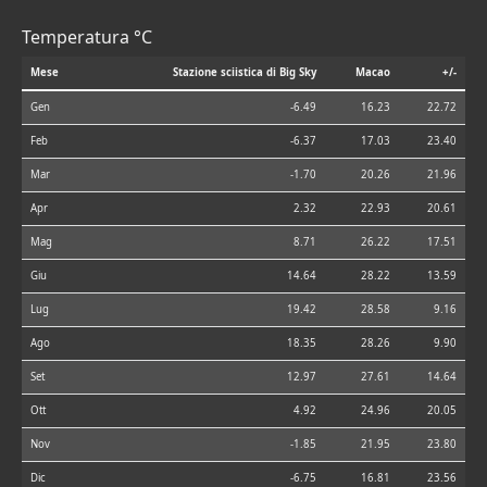
Temperatura °C
Mese
Stazione sciistica di Big Sky
Macao
+/-
Gen
-6.49
16.23
22.72
Feb
-6.37
17.03
23.40
Mar
-1.70
20.26
21.96
Apr
2.32
22.93
20.61
Mag
8.71
26.22
17.51
Giu
14.64
28.22
13.59
Lug
19.42
28.58
9.16
Ago
18.35
28.26
9.90
Set
12.97
27.61
14.64
Ott
4.92
24.96
20.05
Nov
-1.85
21.95
23.80
Dic
-6.75
16.81
23.56