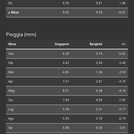
Dic
8.35
9.81
1.46
⌀ Mese
9.35
9.33
-0.01
Pioggia (mm)
Mese
Singapore
Bangkok
+/-
Gen
6.39
0.74
-5.65
Feb
4.42
0.94
-3.48
Mar
4.85
1.26
-3.59
Apr
7.51
2.81
-4.70
Mag
8.51
4.38
-4.14
Giu
7.84
4.89
-2.95
Lug
5.34
5.51
0.17
Ago
5.95
5.76
-0.19
Set
5.98
9.39
3.41