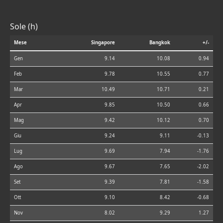
Sole (h)
Mese
Singapore
Bangkok
+/-
Gen
9.14
10.08
0.94
Feb
9.78
10.55
0.77
Mar
10.49
10.71
0.21
Apr
9.85
10.50
0.66
Mag
9.42
10.12
0.70
Giu
9.24
9.11
-0.13
Lug
9.69
7.94
-1.76
Ago
9.67
7.65
-2.02
Set
9.39
7.81
-1.58
Ott
9.10
8.42
-0.68
Nov
8.02
9.29
1.27