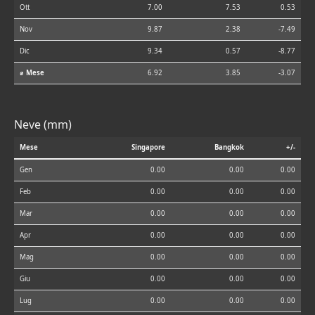
Ott
7.00
7.53
0.53
Nov
9.87
2.38
-7.49
Dic
9.34
0.57
-8.77
⌀ Mese
6.92
3.85
-3.07
Neve (mm)
Mese
Singapore
Bangkok
+/-
Gen
0.00
0.00
0.00
Feb
0.00
0.00
0.00
Mar
0.00
0.00
0.00
Apr
0.00
0.00
0.00
Mag
0.00
0.00
0.00
Giu
0.00
0.00
0.00
Lug
0.00
0.00
0.00