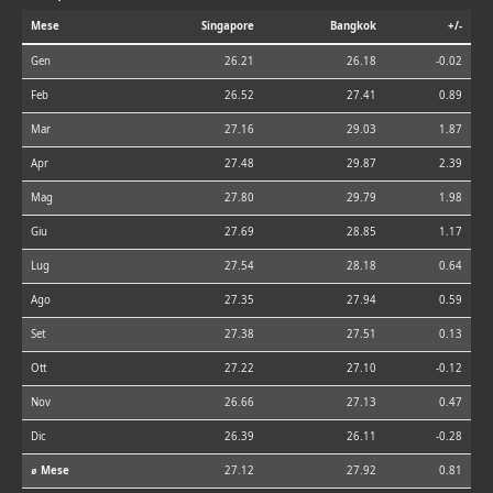
Mese
Singapore
Bangkok
+/-
Gen
26.21
26.18
-0.02
Feb
26.52
27.41
0.89
Mar
27.16
29.03
1.87
Apr
27.48
29.87
2.39
Mag
27.80
29.79
1.98
Giu
27.69
28.85
1.17
Lug
27.54
28.18
0.64
Ago
27.35
27.94
0.59
Set
27.38
27.51
0.13
Ott
27.22
27.10
-0.12
Nov
26.66
27.13
0.47
Dic
26.39
26.11
-0.28
⌀ Mese
27.12
27.92
0.81