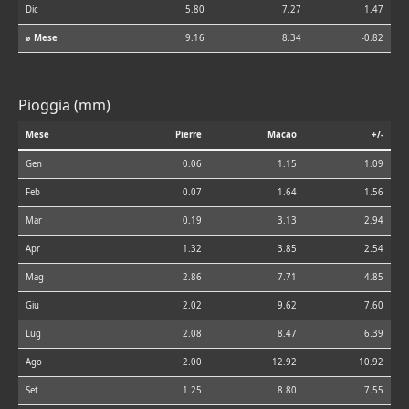
Dic
5.80
7.27
1.47
⌀ Mese
9.16
8.34
-0.82
Pioggia (mm)
Mese
Pierre
Macao
+/-
Gen
0.06
1.15
1.09
Feb
0.07
1.64
1.56
Mar
0.19
3.13
2.94
Apr
1.32
3.85
2.54
Mag
2.86
7.71
4.85
Giu
2.02
9.62
7.60
Lug
2.08
8.47
6.39
Ago
2.00
12.92
10.92
Set
1.25
8.80
7.55