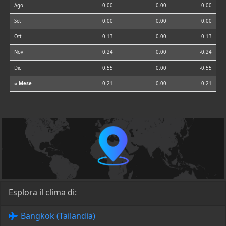
Ago
0.00
0.00
0.00
Set
0.00
0.00
0.00
Ott
0.13
0.00
-0.13
Nov
0.24
0.00
-0.24
Dic
0.55
0.00
-0.55
⌀ Mese
0.21
0.00
-0.21
Esplora il clima di:
Bangkok (Tailandia)