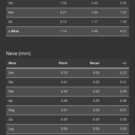
Ott
1.50
5.43
3.93
Nov
0.27
1.64
1.37
Dic
0.12
1.11
1.00
⌀ Mese
1.14
5.46
4.31
Neve (mm)
Mese
Pierre
Macao
+/-
Gen
0.23
0.00
-0.23
Feb
0.41
0.00
-0.41
Mar
0.49
0.00
-0.49
Apr
0.48
0.00
-0.48
Mag
0.01
0.00
-0.01
Giu
0.00
0.00
0.00
Lug
0.00
0.00
0.00