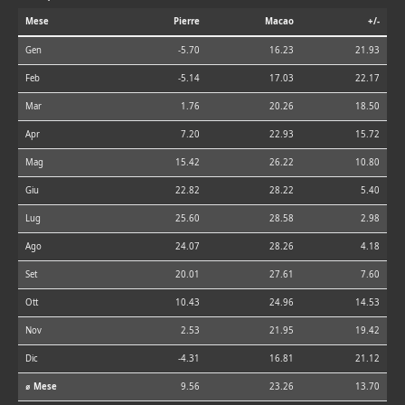
Mese
Pierre
Macao
+/-
Gen
-5.70
16.23
21.93
Feb
-5.14
17.03
22.17
Mar
1.76
20.26
18.50
Apr
7.20
22.93
15.72
Mag
15.42
26.22
10.80
Giu
22.82
28.22
5.40
Lug
25.60
28.58
2.98
Ago
24.07
28.26
4.18
Set
20.01
27.61
7.60
Ott
10.43
24.96
14.53
Nov
2.53
21.95
19.42
Dic
-4.31
16.81
21.12
⌀ Mese
9.56
23.26
13.70