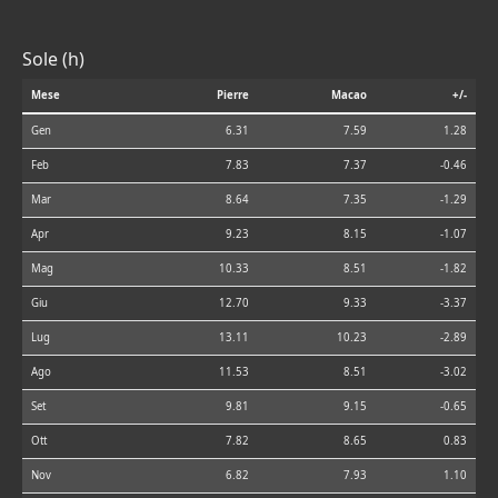
Sole (h)
Mese
Pierre
Macao
+/-
Gen
6.31
7.59
1.28
Feb
7.83
7.37
-0.46
Mar
8.64
7.35
-1.29
Apr
9.23
8.15
-1.07
Mag
10.33
8.51
-1.82
Giu
12.70
9.33
-3.37
Lug
13.11
10.23
-2.89
Ago
11.53
8.51
-3.02
Set
9.81
9.15
-0.65
Ott
7.82
8.65
0.83
Nov
6.82
7.93
1.10