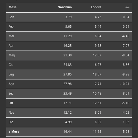
Mese
Nanchino
Londra
+/-
Gen
3.79
4.73
0.94
Feb
5.65
5.44
-0.21
Mar
11.29
6.84
-4.45
Apr
16.25
9.18
-7.07
Mag
21.30
12.67
-8.64
Giu
24.83
16.27
-8.56
Lug
27.85
18.57
-9.28
Ago
27.98
17.74
-10.24
Set
23.49
15.48
-8.01
Ott
17.71
12.31
-5.40
Nov
12.12
8.09
-4.02
Dic
4.99
6.52
1.53
⌀ Mese
16.44
11.15
-5.28