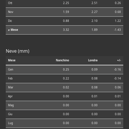
Ott
2.25
2.51
0.26
Nov
1.59
2.27
0.68
Dic
0.88
2.10
1.22
⌀ Mese
3.32
1.89
-1.43
Neve (mm)
Mese
Nanchino
Londra
+/-
Gen
0.25
0.09
-0.16
Feb
0.22
0.08
-0.14
Mar
0.02
0.08
0.06
Apr
0.00
0.01
0.01
Mag
0.00
0.00
0.00
Giu
0.00
0.00
0.00
Lug
0.00
0.00
0.00