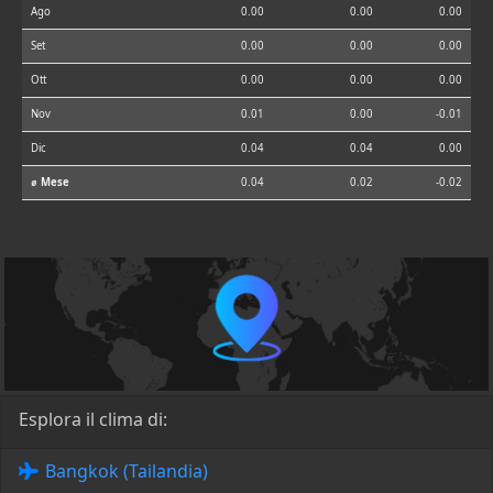
Ago
0.00
0.00
0.00
Set
0.00
0.00
0.00
Ott
0.00
0.00
0.00
Nov
0.01
0.00
-0.01
Dic
0.04
0.04
0.00
⌀ Mese
0.04
0.02
-0.02
Esplora il clima di:
Bangkok (Tailandia)