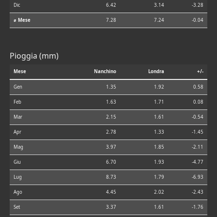
Dic
6.42
3.14
-3.28
⌀ Mese
7.28
7.24
-0.04
Pioggia (mm)
Mese
Nanchino
Londra
+/-
Gen
1.35
1.92
0.58
Feb
1.63
1.71
0.08
Mar
2.15
1.61
-0.54
Apr
2.78
1.33
-1.45
Mag
3.97
1.85
-2.11
Giu
6.70
1.93
-4.77
Lug
8.73
1.79
-6.93
Ago
4.45
2.02
-2.43
Set
3.37
1.61
-1.76