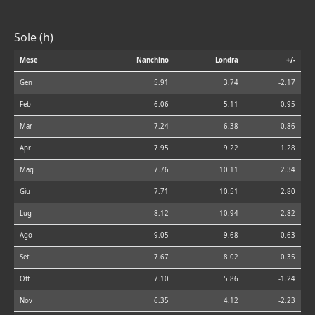
Sole (h)
Mese
Nanchino
Londra
+/-
Gen
5.91
3.74
-2.17
Feb
6.06
5.11
-0.95
Mar
7.24
6.38
-0.86
Apr
7.95
9.22
1.28
Mag
7.76
10.11
2.34
Giu
7.71
10.51
2.80
Lug
8.12
10.94
2.82
Ago
9.05
9.68
0.63
Set
7.67
8.02
0.35
Ott
7.10
5.86
-1.24
Nov
6.35
4.12
-2.23