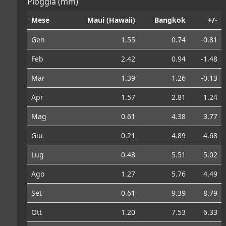
Pioggia (mm)
Mese
Maui (Hawaii)
Bangkok
+/-
Gen
1.55
0.74
-0.81
Feb
2.42
0.94
-1.48
Mar
1.39
1.26
-0.13
Apr
1.57
2.81
1.24
Mag
0.61
4.38
3.77
Giu
0.21
4.89
4.68
Lug
0.48
5.51
5.02
Ago
1.27
5.76
4.49
Set
0.61
9.39
8.79
Ott
1.20
7.53
6.33