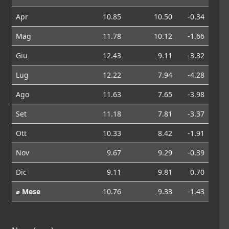
Apr
10.85
10.50
-0.34
Mag
11.78
10.12
-1.66
Giu
12.43
9.11
-3.32
Lug
12.22
7.94
-4.28
Ago
11.63
7.65
-3.98
Set
11.18
7.81
-3.37
Ott
10.33
8.42
-1.91
Nov
9.67
9.29
-0.39
Dic
9.11
9.81
0.70
⌀ Mese
10.76
9.33
-1.43