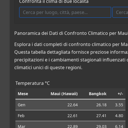
Confronta il clima di due località
Panoramica dei Dati di Confronto Climatico per Maui 
Esplora i dati completi di confronto climatico per Mau
Questa tabella dettagliata fornisce preziose informazio
precipitazioni e i cambiamenti stagionali influenzati 
climatici unici di queste regioni.
Temperatura °C
Mese
Maui (Hawaii)
Bangkok
+/-
Gen
22.64
26.18
3.55
Feb
22.61
27.41
4.80
Mar
22.89
29.03
6.14