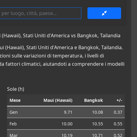
(Hawaii), Stati Uniti d'America vs Bangkok, Tailandia
i (Hawaii), Stati Uniti d'America e Bangkok, Tailandia.
ni sulle variazioni di temperatura, i livelli di
da fattori climatici, aiutandoti a comprendere i modelli
Sole (h)
Mese
Maui (Hawaii)
Bangkok
+/-
Gen
9.71
10.08
0.37
Feb
10.00
10.55
0.55
Mar
10.19
10.71
0.52