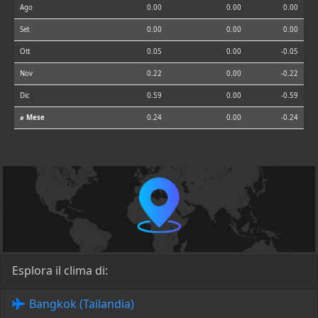
Ago
0.00
0.00
0.00
Set
0.00
0.00
0.00
Ott
0.05
0.00
-0.05
Nov
0.22
0.00
-0.22
Dic
0.59
0.00
-0.59
⌀ Mese
0.24
0.00
-0.24
Esplora il clima di:
Bangkok (Tailandia)