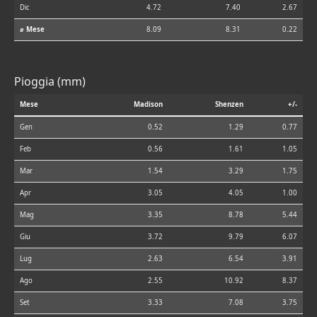
Dic
4.72
7.40
2.67
⌀ Mese
8.09
8.31
0.22
Pioggia (mm)
Mese
Madison
Shenzen
+/-
Gen
0.52
1.29
0.77
Feb
0.56
1.61
1.05
Mar
1.54
3.29
1.75
Apr
3.05
4.05
1.00
Mag
3.35
8.78
5.44
Giu
3.72
9.79
6.07
Lug
2.63
6.54
3.91
Ago
2.55
10.92
8.37
Set
3.33
7.08
3.75