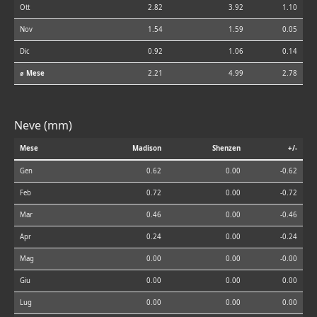
Ott
2.82
3.92
1.10
Nov
1.54
1.59
0.05
Dic
0.92
1.06
0.14
⌀ Mese
2.21
4.99
2.78
Neve (mm)
Mese
Madison
Shenzen
+/-
Gen
0.62
0.00
-0.62
Feb
0.72
0.00
-0.72
Mar
0.46
0.00
-0.46
Apr
0.24
0.00
-0.24
Mag
0.00
0.00
-0.00
Giu
0.00
0.00
0.00
Lug
0.00
0.00
0.00