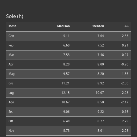
Sole (h)
Mese
Madison
Shenzen
+/-
Gen
5.11
7.64
2.53
Feb
6.60
7.52
0.91
Mar
7.53
7.46
-0.07
Apr
8.20
8.00
-0.20
Mag
9.57
8.20
-1.36
Giu
11.21
8.92
-2.30
Lug
12.15
10.07
-2.08
Ago
10.67
8.50
-2.17
Set
9.06
9.22
0.16
Ott
6.48
8.77
2.29
Nov
5.73
8.01
2.28