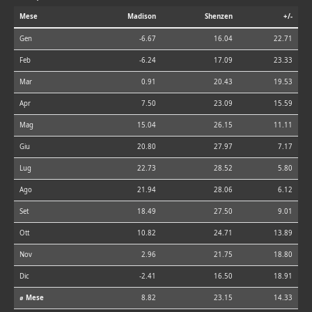
Mese
Madison
Shenzen
+/-
Gen
-6.67
16.04
22.71
Feb
-6.24
17.09
23.33
Mar
0.91
20.43
19.53
Apr
7.50
23.09
15.59
Mag
15.04
26.15
11.11
Giu
20.80
27.97
7.17
Lug
22.73
28.52
5.80
Ago
21.94
28.06
6.12
Set
18.49
27.50
9.01
Ott
10.82
24.71
13.89
Nov
2.96
21.75
18.80
Dic
-2.41
16.50
18.91
⌀ Mese
8.82
23.15
14.33