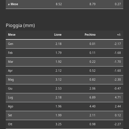
⌀ Mese
8.52
8.79
0.27
Pioggia (mm)
Mese
Lione
Pechino
+/-
Gen
2.18
0.01
-2.17
Feb
1.79
0.11
-1.68
Mar
1.92
0.22
-1.70
Apr
2.12
0.52
-1.60
Mag
3.12
0.82
-2.30
Giu
2.53
2.06
-0.47
Lug
2.18
6.89
4.71
Ago
1.96
4.40
2.44
Set
1.99
2.11
0.12
Ott
3.25
0.98
-2.27