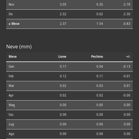
Nov
3.05
0.35
-2.70
Dic
2.32
0.02
-2.30
⌀ Mese
2.37
1.54
-0.83
Neve (mm)
Mese
Lione
Pechino
+/-
Gen
0.17
0.04
-0.13
Feb
0.12
0.11
-0.01
Mar
0.02
0.03
0.01
Apr
0.02
0.02
-0.00
Mag
0.00
0.00
0.00
Giu
0.00
0.00
0.00
Lug
0.00
0.00
0.00
Ago
0.00
0.00
0.00