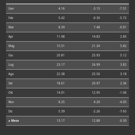
Gen
4.16
-3.15
-7.31
Feb
5.42
-0.30
-5.72
Mar
8.39
7.48
-0.91
Apr
11.98
14.83
2.85
Mag
15.51
21.34
5.82
Giu
20.81
25.93
5.12
Lug
23.17
26.99
3.82
Ago
22.38
25.56
3.18
Set
18.61
20.97
2.36
Ott
14.01
12.95
-1.06
Nov
8.25
4.20
-4.05
Dic
5.39
-2.26
-7.65
⌀ Mese
13.17
12.88
-0.30