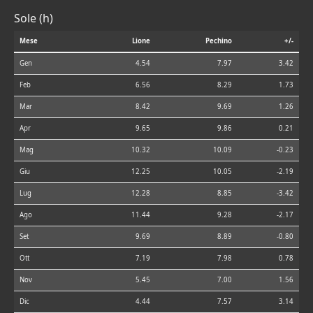
Sole (h)
Mese
Lione
Pechino
+/-
Gen
4.54
7.97
3.42
Feb
6.56
8.29
1.73
Mar
8.42
9.69
1.26
Apr
9.65
9.86
0.21
Mag
10.32
10.09
-0.23
Giu
12.25
10.05
-2.19
Lug
12.28
8.85
-3.42
Ago
11.44
9.28
-2.17
Set
9.69
8.89
-0.80
Ott
7.19
7.98
0.78
Nov
5.45
7.00
1.56
Dic
4.44
7.57
3.14