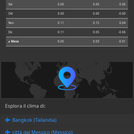
Set
0.00
0.00
0.00
Ott
0.00
0.00
-0.00
Nov
0.11
0.15
0.04
Dic
0.11
0.05
-0.06
⌀ Mese
0.05
0.03
-0.01
Esplora il clima di:
Bangkok (Tailandia)
città del Messico (Messico)