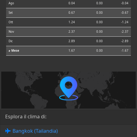
Ago
0.04
0.00
-0.04
Set
0.67
0.00
-0.67
Ott
1.24
0.00
-1.24
Nov
2.37
0.00
-2.37
Dic
2.89
0.00
-2.89
⌀ Mese
1.67
0.00
-1.67
Esplora il clima di:
Bangkok (Tailandia)