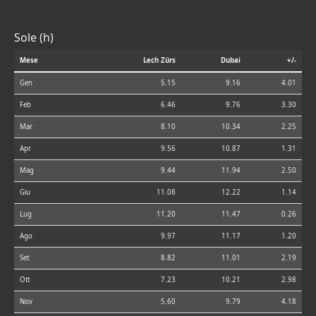
Sole (h)
Mese
Lech Zürs
Dubai
+/-
Gen
5.15
9.16
4.01
Feb
6.46
9.76
3.30
Mar
8.10
10.34
2.25
Apr
9.56
10.87
1.31
Mag
9.44
11.94
2.50
Giu
11.08
12.22
1.14
Lug
11.20
11.47
0.26
Ago
9.97
11.17
1.20
Set
8.82
11.01
2.19
Ott
7.23
10.21
2.98
Nov
5.60
9.79
4.18