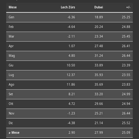
Mese
Lech Zürs
Dubai
+/-
Gen
-6.36
18.89
25.25
Feb
-4.64
20.24
24.88
Mar
-2.11
23.34
25.45
Apr
1.07
27.48
26.41
Mag
4.80
31.24
26.44
Giu
10.50
33.89
23.39
Lug
12.37
35.93
23.55
Ago
11.86
35.69
23.83
Set
8.21
33.20
24.99
Ott
4.72
29.66
24.94
Nov
-1.23
25.21
26.44
Dic
-4.38
21.14
25.52
⌀ Mese
2.90
27.99
25.09