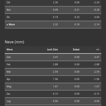
Ott
2.30
0.06
-2.24
Nov
0.49
0.21
-0.28
Dic
0.19
0.23
0.04
⌀ Mese
2.32
0.18
-2.14
Neve (mm)
Mese
Lech Zürs
Dubai
+/-
Gen
3.47
0.00
-3.47
Feb
2.88
0.00
-2.88
Mar
2.59
0.00
-2.59
Apr
1.96
0.00
-1.96
Mag
1.67
0.00
-1.67
Giu
0.15
0.00
-0.15
Lug
0.06
0.00
-0.06