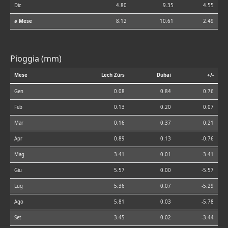
Dic
4.80
9.35
4.55
⌀ Mese
8.12
10.61
2.49
Pioggia (mm)
Mese
Lech Zürs
Dubai
+/-
Gen
0.08
0.84
0.76
Feb
0.13
0.20
0.07
Mar
0.16
0.37
0.21
Apr
0.89
0.13
-0.76
Mag
3.41
0.01
-3.41
Giu
5.57
0.00
-5.57
Lug
5.36
0.07
-5.29
Ago
5.81
0.03
-5.78
Set
3.45
0.02
-3.44