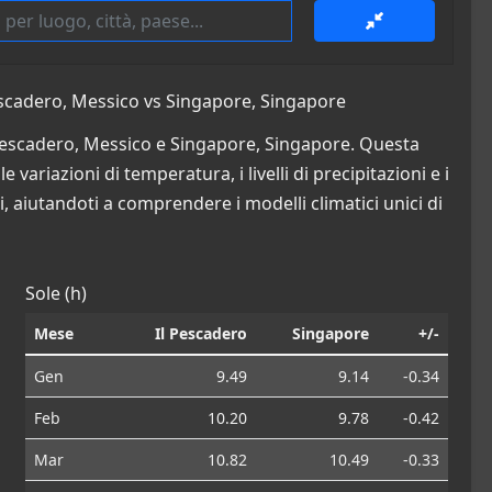
escadero, Messico vs Singapore, Singapore
l Pescadero, Messico e Singapore, Singapore. Questa
 variazioni di temperatura, i livelli di precipitazioni e i
i, aiutandoti a comprendere i modelli climatici unici di
Sole (h)
Mese
Il Pescadero
Singapore
+/-
Gen
9.49
9.14
-0.34
Feb
10.20
9.78
-0.42
Mar
10.82
10.49
-0.33