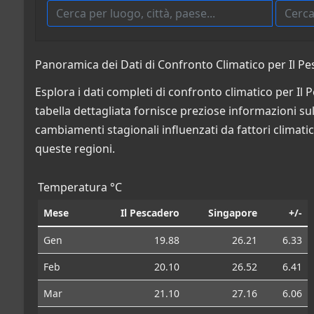
Panoramica dei Dati di Confronto Climatico per Il P
Esplora i dati completi di confronto climatico per I
tabella dettagliata fornisce preziose informazioni sulle
cambiamenti stagionali influenzati da fattori climatic
queste regioni.
Temperatura °C
Mese
Il Pescadero
Singapore
+/-
Gen
19.88
26.21
6.33
Feb
20.10
26.52
6.41
Mar
21.10
27.16
6.06