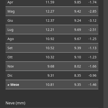
Apr
11.59
9.85
-1.74
Mag
12.27
9.42
-2.85
Giu
12.37
9.24
-3.12
Lug
12.21
9.69
-2.51
Ago
10.92
9.67
-1.25
Set
10.52
9.39
-1.13
Ott
10.32
9.10
-1.23
Nov
9.68
8.02
-1.66
Dic
9.31
8.35
-0.96
⌀ Mese
10.81
9.35
-1.46
Neve (mm)