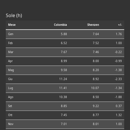
Sole (h)
Mese
Colombia
Shenzen
+/-
Gen
5.88
7.64
1.76
Feb
6.52
7.52
1.00
Mar
7.67
7.46
-0.22
Apr
8.99
8.00
-0.99
Mag
9.58
8.20
-1.38
Giu
11.24
8.92
-2.33
Lug
11.41
10.07
-1.34
Ago
10.38
8.50
-1.88
Set
8.85
9.22
0.37
Ott
7.45
8.77
1.32
Nov
7.01
8.01
1.00