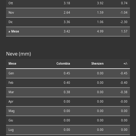
Ott
3.18
3.92
0.74
Nov
2.64
1.59
-1.04
Dic
3.36
1.06
-2.30
⌀ Mese
3.42
4.99
1.57
Neve (mm)
Mese
Colombia
Shenzen
+/-
Gen
0.45
0.00
-0.45
Feb
0.40
0.00
-0.40
Mar
0.38
0.00
-0.38
Apr
0.00
0.00
-0.00
Mag
0.00
0.00
0.00
Giu
0.00
0.00
0.00
Lug
0.00
0.00
0.00