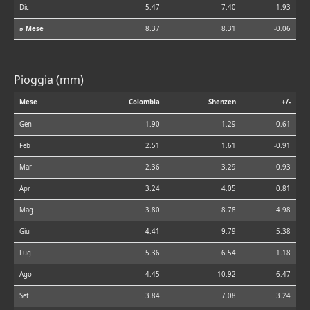
Dic
5.47
7.40
1.93
⌀ Mese
8.37
8.31
-0.06
Pioggia (mm)
Mese
Colombia
Shenzen
+/-
Gen
1.90
1.29
-0.61
Feb
2.51
1.61
-0.91
Mar
2.36
3.29
0.93
Apr
3.24
4.05
0.81
Mag
3.80
8.78
4.98
Giu
4.41
9.79
5.38
Lug
5.36
6.54
1.18
Ago
4.45
10.92
6.47
Set
3.84
7.08
3.24