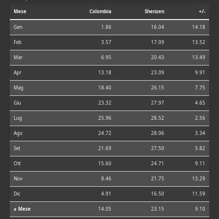
Mese
Colombia
Shenzen
+/-
Gen
1.86
16.04
14.18
Feb
3.57
17.09
13.52
Mar
6.95
20.43
13.49
Apr
13.18
23.09
9.91
Mag
18.40
26.15
7.75
Giu
23.32
27.97
4.65
Lug
25.96
28.52
2.56
Ago
24.72
28.06
3.34
Set
21.69
27.50
5.82
Ott
15.60
24.71
9.11
Nov
8.46
21.75
13.29
Dic
4.91
16.50
11.59
⌀ Mese
14.05
23.15
9.10