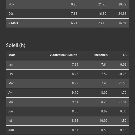
Nov
0.96
21.75
20.79
Déc
-7.85
16.50
24.35
⌀ Mois
6.24
23.15
16.91
Soleil (h)
Mois
Vladivostok (Sibirie)
Shenzhen
+/-
Jan
7.59
7.64
0.05
Fév
8.25
7.52
-0.73
Mar
8.99
7.46
-1.53
Avr
9.70
8.00
-1.70
Mai
9.54
8.20
-1.34
Jun
8.56
8.92
0.36
Juil
8.55
10.07
1.52
Aoû
8.37
8.50
0.13