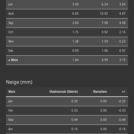
Juil
3.50
6.54
3.04
Aoû
6.05
10.92
4.87
Sep
2.60
7.08
4.48
Oct
1.75
3.92
2.16
Nov
1.38
1.59
0.22
Déc
0.09
1.06
0.97
⌀ Mois
1.84
4.99
3.15
Neige (mm)
Mois
Vladivostok (Sibirie)
Shenzhen
+/-
Jan
0.25
0.00
-0.25
Fév
0.33
0.00
-0.33
Mar
0.49
0.00
-0.49
Avr
0.16
0.00
-0.16