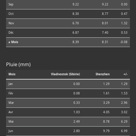
Sep
9.22
9.22
0.00
Oct
8.30
8.77
0.47
Nov
6.70
8.01
1.32
Déc
6.87
7.40
0.53
⌀ Mois
8.39
8.31
-0.08
Pluie (mm)
Mois
Vladivostok (Sibirie)
Shenzhen
+/-
Jan
0.00
1.29
1.29
Fév
0.08
1.61
1.53
Mar
0.33
3.29
2.96
Avr
1.03
4.05
3.02
Mai
2.49
8.78
6.29
Jun
2.80
9.79
6.99