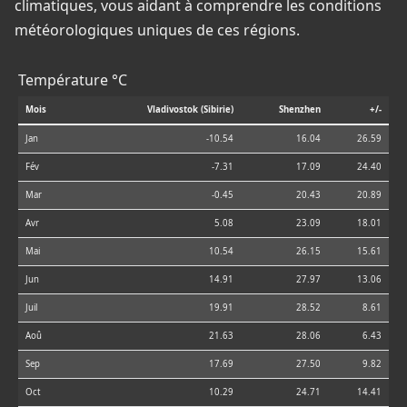
climatiques, vous aidant à comprendre les conditions
météorologiques uniques de ces régions.
Température °C
Mois
Vladivostok (Sibirie)
Shenzhen
+/-
Jan
-10.54
16.04
26.59
Fév
-7.31
17.09
24.40
Mar
-0.45
20.43
20.89
Avr
5.08
23.09
18.01
Mai
10.54
26.15
15.61
Jun
14.91
27.97
13.06
Juil
19.91
28.52
8.61
Aoû
21.63
28.06
6.43
Sep
17.69
27.50
9.82
Oct
10.29
24.71
14.41