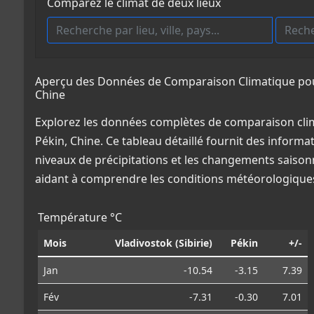
Comparez le climat de deux lieux
Aperçu des Données de Comparaison Climatique pour 
Chine
Explorez les données complètes de comparaison clima
Pékin, Chine. Ce tableau détaillé fournit des informa
niveaux de précipitations et les changements saisonn
aidant à comprendre les conditions météorologiques
Température °C
Mois
Vladivostok (Sibirie)
Pékin
+/-
Jan
-10.54
-3.15
7.39
Fév
-7.31
-0.30
7.01