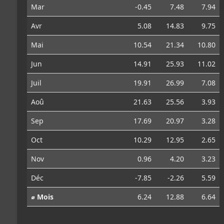
Mar
-0.45
7.48
7.94
Avr
5.08
14.83
9.75
Mai
10.54
21.34
10.80
Jun
14.91
25.93
11.02
Juil
19.91
26.99
7.08
Aoû
21.63
25.56
3.93
Sep
17.69
20.97
3.28
Oct
10.29
12.95
2.65
Nov
0.96
4.20
3.23
Déc
-7.85
-2.26
5.59
⌀ Mois
6.24
12.88
6.64