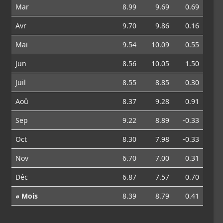
Mar
8.99
9.69
0.69
Avr
9.70
9.86
0.16
Mai
9.54
10.09
0.55
Jun
8.56
10.05
1.50
Juil
8.55
8.85
0.30
Aoû
8.37
9.28
0.91
Sep
9.22
8.89
-0.33
Oct
8.30
7.98
-0.33
Nov
6.70
7.00
0.31
Déc
6.87
7.57
0.70
⌀ Mois
8.39
8.79
0.41