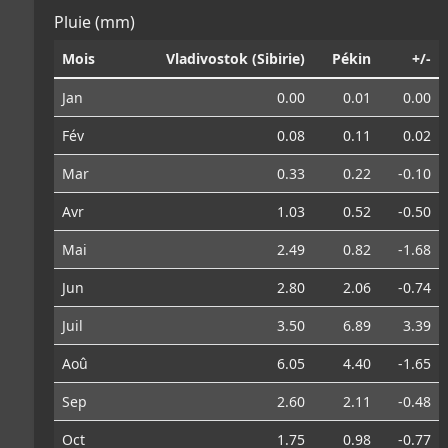
Pluie (mm)
Mois
Vladivostok (Sibirie)
Pékin
+/-
Jan
0.00
0.01
0.00
Fév
0.08
0.11
0.02
Mar
0.33
0.22
-0.10
Avr
1.03
0.52
-0.50
Mai
2.49
0.82
-1.68
Jun
2.80
2.06
-0.74
Juil
3.50
6.89
3.39
Aoû
6.05
4.40
-1.65
Sep
2.60
2.11
-0.48
Oct
1.75
0.98
-0.77