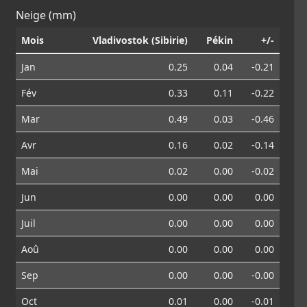
Neige (mm)
Mois
Vladivostok (Sibirie)
Pékin
+/-
Jan
0.25
0.04
-0.21
Fév
0.33
0.11
-0.22
Mar
0.49
0.03
-0.46
Avr
0.16
0.02
-0.14
Mai
0.02
0.00
-0.02
Jun
0.00
0.00
0.00
Juil
0.00
0.00
0.00
Aoû
0.00
0.00
0.00
Sep
0.00
0.00
-0.00
Oct
0.01
0.00
-0.01