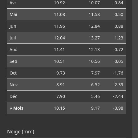
Avr
10.92
10.07
-0.84
Mai
11.08
11.58
0.50
Jun
11.96
12.84
0.88
Juil
12.04
13.27
1.23
Aoû
11.41
12.13
0.72
Sep
10.51
10.56
0.05
Oct
9.73
7.97
-1.76
Nov
8.91
6.52
-2.39
Déc
7.90
5.46
-2.44
⌀ Mois
10.15
9.17
-0.98
Neige (mm)