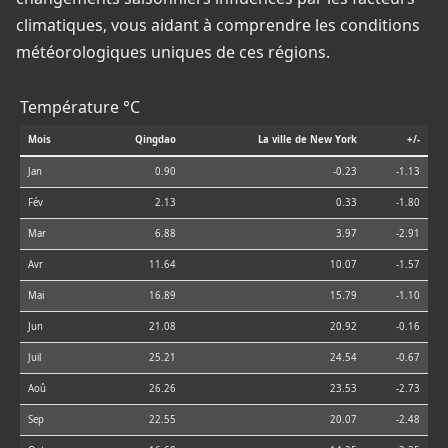
climatiques, vous aidant à comprendre les conditions
météorologiques uniques de ces régions.
Température °C
Mois
Qingdao
La ville de New York
+/-
Jan
0.90
-0.23
-1.13
Fév
2.13
0.33
-1.80
Mar
6.88
3.97
-2.91
Avr
11.64
10.07
-1.57
Mai
16.89
15.79
-1.10
Jun
21.08
20.92
-0.16
Juil
25.21
24.54
-0.67
Aoû
26.26
23.53
-2.73
Sep
22.55
20.07
-2.48