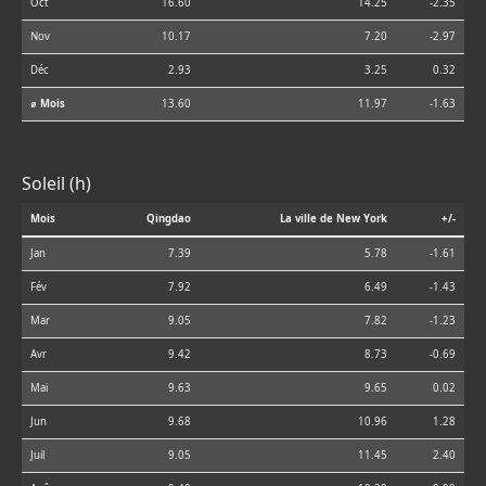
Oct
16.60
14.25
-2.35
Nov
10.17
7.20
-2.97
Déc
2.93
3.25
0.32
⌀ Mois
13.60
11.97
-1.63
Soleil (h)
Mois
Qingdao
La ville de New York
+/-
Jan
7.39
5.78
-1.61
Fév
7.92
6.49
-1.43
Mar
9.05
7.82
-1.23
Avr
9.42
8.73
-0.69
Mai
9.63
9.65
0.02
Jun
9.68
10.96
1.28
Juil
9.05
11.45
2.40