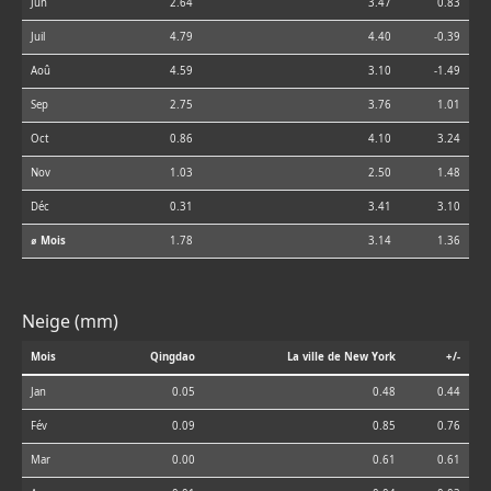
Jun
2.64
3.47
0.83
Juil
4.79
4.40
-0.39
Aoû
4.59
3.10
-1.49
Sep
2.75
3.76
1.01
Oct
0.86
4.10
3.24
Nov
1.03
2.50
1.48
Déc
0.31
3.41
3.10
⌀ Mois
1.78
3.14
1.36
Neige (mm)
Mois
Qingdao
La ville de New York
+/-
Jan
0.05
0.48
0.44
Fév
0.09
0.85
0.76
Mar
0.00
0.61
0.61