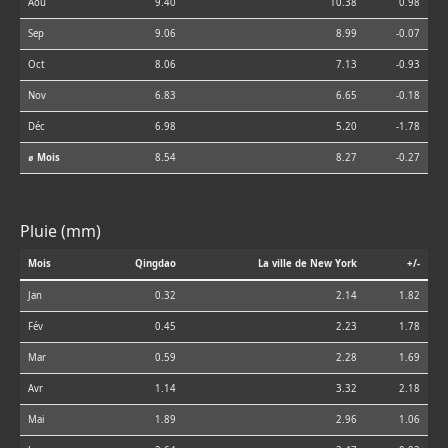
Aoû
9.40
10.38
0.98
Sep
9.06
8.99
-0.07
Oct
8.06
7.13
-0.93
Nov
6.83
6.65
-0.18
Déc
6.98
5.20
-1.78
⌀ Mois
8.54
8.27
-0.27
Pluie (mm)
Mois
Qingdao
La ville de New York
+/-
Jan
0.32
2.14
1.82
Fév
0.45
2.23
1.78
Mar
0.59
2.28
1.69
Avr
1.14
3.32
2.18
Mai
1.89
2.96
1.06