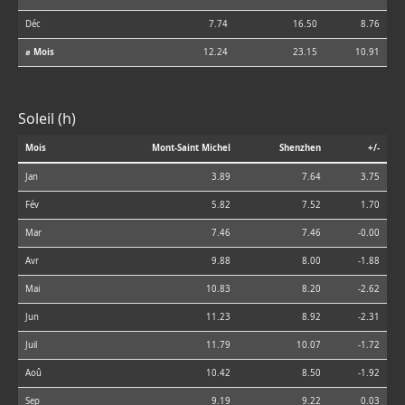
Déc
7.74
16.50
8.76
⌀ Mois
12.24
23.15
10.91
Soleil (h)
Mois
Mont-Saint Michel
Shenzhen
+/-
Jan
3.89
7.64
3.75
Fév
5.82
7.52
1.70
Mar
7.46
7.46
-0.00
Avr
9.88
8.00
-1.88
Mai
10.83
8.20
-2.62
Jun
11.23
8.92
-2.31
Juil
11.79
10.07
-1.72
Aoû
10.42
8.50
-1.92
Sep
9.19
9.22
0.03