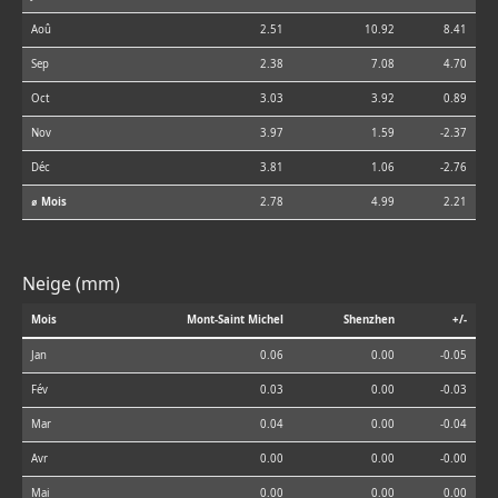
Aoû
2.51
10.92
8.41
Sep
2.38
7.08
4.70
Oct
3.03
3.92
0.89
Nov
3.97
1.59
-2.37
Déc
3.81
1.06
-2.76
⌀ Mois
2.78
4.99
2.21
Neige (mm)
Mois
Mont-Saint Michel
Shenzhen
+/-
Jan
0.06
0.00
-0.05
Fév
0.03
0.00
-0.03
Mar
0.04
0.00
-0.04
Avr
0.00
0.00
-0.00
Mai
0.00
0.00
0.00