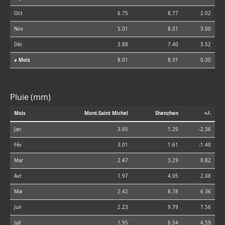
Oct
6.75
8.77
2.02
Nov
5.01
8.01
3.00
Déc
3.88
7.40
3.52
⌀ Mois
8.01
8.31
0.30
Pluie (mm)
Mois
Mont-Saint Michel
Shenzhen
+/-
Jan
3.65
1.29
-2.36
Fév
3.01
1.61
-1.40
Mar
2.47
3.29
0.82
Avr
1.97
4.05
2.08
Mai
2.42
8.78
6.36
Jun
2.23
9.79
7.56
Juil
1.95
6.54
4.59