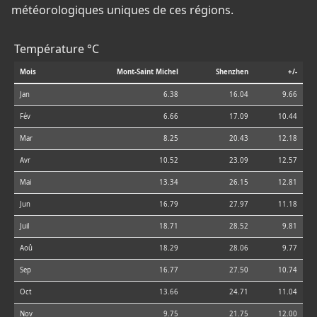
météorologiques uniques de ces régions.
Température °C
Mois
Mont-Saint Michel
Shenzhen
+/-
Jan
6.38
16.04
9.66
Fév
6.66
17.09
10.44
Mar
8.25
20.43
12.18
Avr
10.52
23.09
12.57
Mai
13.34
26.15
12.81
Jun
16.79
27.97
11.18
Juil
18.71
28.52
9.81
Aoû
18.29
28.06
9.77
Sep
16.77
27.50
10.74
Oct
13.66
24.71
11.04
Nov
9.75
21.75
12.00