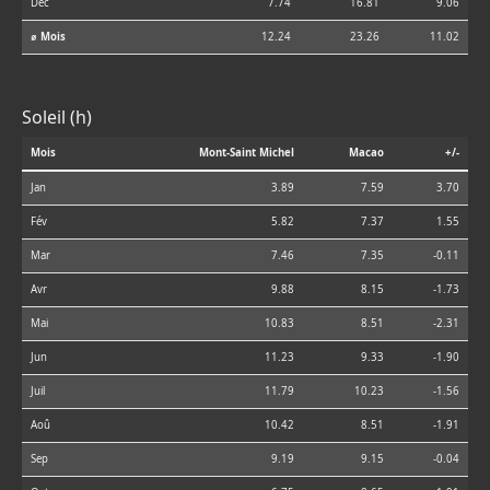
Déc
7.74
16.81
9.06
⌀ Mois
12.24
23.26
11.02
Soleil (h)
Mois
Mont-Saint Michel
Macao
+/-
Jan
3.89
7.59
3.70
Fév
5.82
7.37
1.55
Mar
7.46
7.35
-0.11
Avr
9.88
8.15
-1.73
Mai
10.83
8.51
-2.31
Jun
11.23
9.33
-1.90
Juil
11.79
10.23
-1.56
Aoû
10.42
8.51
-1.91
Sep
9.19
9.15
-0.04