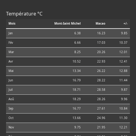
Température °C
Mois
Mont-Saint Michel
Macao
+/-
Jan
6.38
16.23
9.85
Fév
6.66
17.03
10.37
Mar
8.25
20.26
12.01
Avr
10.52
22.93
12.41
Mai
13.34
26.22
12.88
Jun
16.79
28.22
11.44
Juil
18.71
28.58
9.87
Aoû
18.29
28.26
9.96
Sep
16.77
27.61
10.84
Oct
13.66
24.96
11.30
Nov
9.75
21.95
12.21