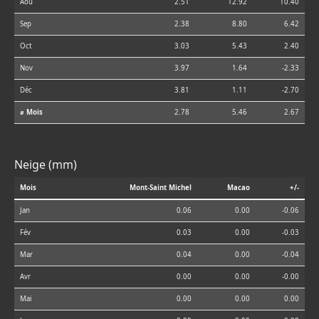
Aoû
2.51
12.92
10.40
Sep
2.38
8.80
6.42
Oct
3.03
5.43
2.40
Nov
3.97
1.64
-2.33
Déc
3.81
1.11
-2.70
⌀ Mois
2.78
5.46
2.67
Neige (mm)
Mois
Mont-Saint Michel
Macao
+/-
Jan
0.06
0.00
-0.06
Fév
0.03
0.00
-0.03
Mar
0.04
0.00
-0.04
Avr
0.00
0.00
-0.00
Mai
0.00
0.00
0.00