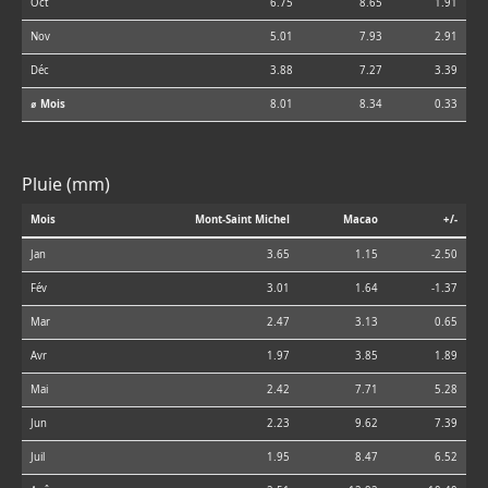
Oct
6.75
8.65
1.91
Nov
5.01
7.93
2.91
Déc
3.88
7.27
3.39
⌀ Mois
8.01
8.34
0.33
Pluie (mm)
Mois
Mont-Saint Michel
Macao
+/-
Jan
3.65
1.15
-2.50
Fév
3.01
1.64
-1.37
Mar
2.47
3.13
0.65
Avr
1.97
3.85
1.89
Mai
2.42
7.71
5.28
Jun
2.23
9.62
7.39
Juil
1.95
8.47
6.52