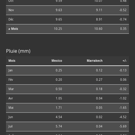
Oct
9.59
10.07
0.48
Nov
9.63
9.11
-0.52
Déc
9.65
8.91
-0.74
⌀ Mois
10.25
10.60
0.35
Pluie (mm)
Mois
Mexico
Marrakech
+/-
Jan
0.25
0.12
-0.13
Fév
0.20
0.27
0.06
Mar
0.50
0.18
-0.32
Avr
1.05
0.04
-1.02
Mai
1.71
0.05
-1.65
Jun
4.54
0.02
-4.52
Juil
5.74
0.04
-5.69