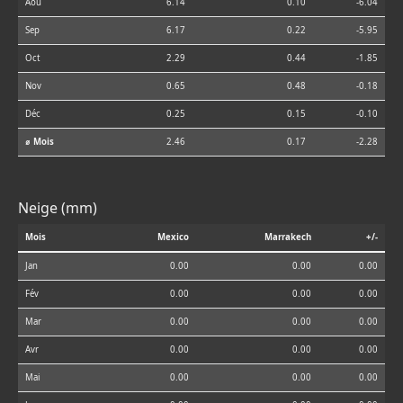
Aoû
6.14
0.10
-6.04
Sep
6.17
0.22
-5.95
Oct
2.29
0.44
-1.85
Nov
0.65
0.48
-0.18
Déc
0.25
0.15
-0.10
⌀ Mois
2.46
0.17
-2.28
Neige (mm)
Mois
Mexico
Marrakech
+/-
Jan
0.00
0.00
0.00
Fév
0.00
0.00
0.00
Mar
0.00
0.00
0.00
Avr
0.00
0.00
0.00
Mai
0.00
0.00
0.00