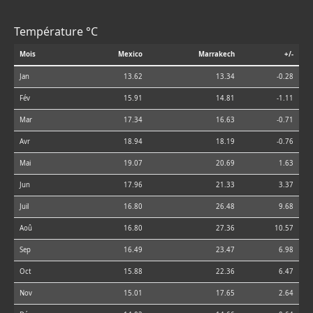
Température °C
Mois
Mexico
Marrakech
+/-
Jan
13.62
13.34
-0.28
Fév
15.91
14.81
-1.11
Mar
17.34
16.63
-0.71
Avr
18.94
18.19
-0.76
Mai
19.07
20.69
1.63
Jun
17.96
21.33
3.37
Juil
16.80
26.48
9.68
Aoû
16.80
27.36
10.57
Sep
16.49
23.47
6.98
Oct
15.88
22.36
6.47
Nov
15.01
17.65
2.64