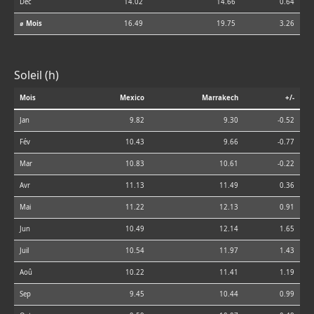
Déc
14.02
14.66
0.64
⌀ Mois
16.49
19.75
3.26
Soleil (h)
Mois
Mexico
Marrakech
+/-
Jan
9.82
9.30
-0.52
Fév
10.43
9.66
-0.77
Mar
10.83
10.61
-0.22
Avr
11.13
11.49
0.36
Mai
11.22
12.13
0.91
Jun
10.49
12.14
1.65
Juil
10.54
11.97
1.43
Aoû
10.22
11.41
1.19
Sep
9.45
10.44
0.99