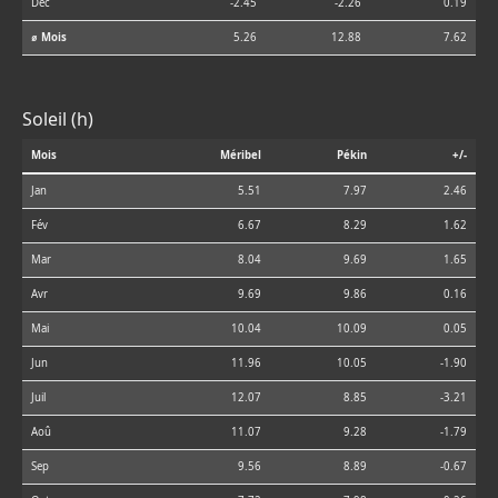
Déc
-2.45
-2.26
0.19
⌀ Mois
5.26
12.88
7.62
Soleil (h)
Mois
Méribel
Pékin
+/-
Jan
5.51
7.97
2.46
Fév
6.67
8.29
1.62
Mar
8.04
9.69
1.65
Avr
9.69
9.86
0.16
Mai
10.04
10.09
0.05
Jun
11.96
10.05
-1.90
Juil
12.07
8.85
-3.21
Aoû
11.07
9.28
-1.79
Sep
9.56
8.89
-0.67