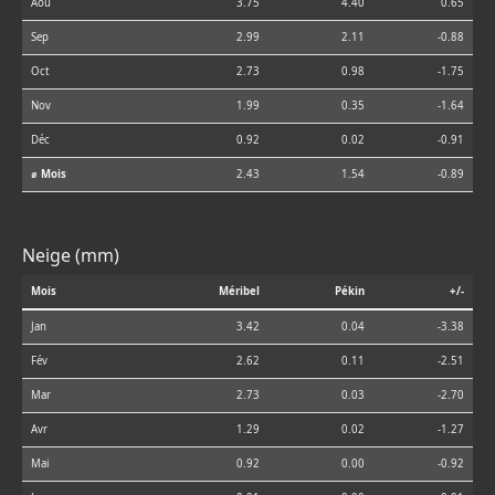
Aoû
3.75
4.40
0.65
Sep
2.99
2.11
-0.88
Oct
2.73
0.98
-1.75
Nov
1.99
0.35
-1.64
Déc
0.92
0.02
-0.91
⌀ Mois
2.43
1.54
-0.89
Neige (mm)
Mois
Méribel
Pékin
+/-
Jan
3.42
0.04
-3.38
Fév
2.62
0.11
-2.51
Mar
2.73
0.03
-2.70
Avr
1.29
0.02
-1.27
Mai
0.92
0.00
-0.92