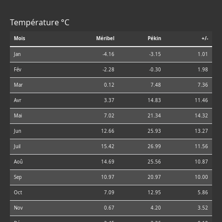
Température °C
Mois
Méribel
Pékin
+/-
Jan
-4.16
-3.15
1.01
Fév
-2.28
-0.30
1.98
Mar
0.12
7.48
7.36
Avr
3.37
14.83
11.46
Mai
7.02
21.34
14.32
Jun
12.66
25.93
13.27
Juil
15.42
26.99
11.56
Aoû
14.69
25.56
10.87
Sep
10.97
20.97
10.00
Oct
7.09
12.95
5.86
Nov
0.67
4.20
3.52