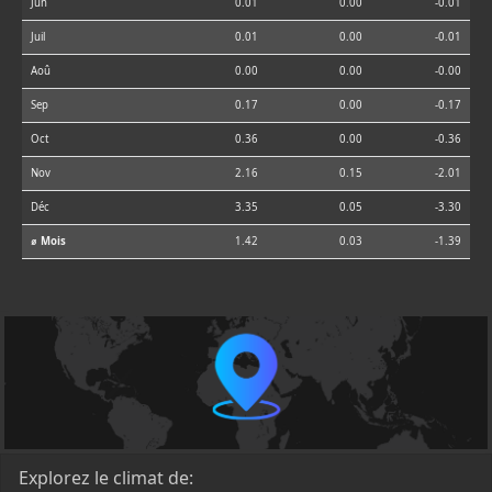
Jun
0.01
0.00
-0.01
Juil
0.01
0.00
-0.01
Aoû
0.00
0.00
-0.00
Sep
0.17
0.00
-0.17
Oct
0.36
0.00
-0.36
Nov
2.16
0.15
-2.01
Déc
3.35
0.05
-3.30
⌀ Mois
1.42
0.03
-1.39
Explorez le climat de: