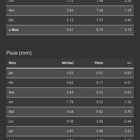
Oct
7.72
7.98
0.26
Nov
5.83
7.00
1.18
Déc
5.12
7.57
2.45
⌀ Mois
8.61
8.79
0.19
Pluie (mm)
Mois
Méribel
Pékin
+/-
Jan
0.63
0.01
-0.63
Fév
0.62
0.11
-0.51
Mar
0.84
0.22
-0.62
Avr
1.79
0.52
-1.26
Mai
4.58
0.82
-3.76
Jun
4.50
2.06
-2.44
Juil
3.87
6.89
3.02