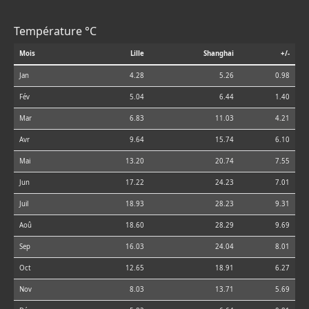
Température °C
Mois
Lille
Shanghai
+/-
Jan
4.28
5.26
0.98
Fév
5.04
6.44
1.40
Mar
6.83
11.03
4.21
Avr
9.64
15.74
6.10
Mai
13.20
20.74
7.55
Jun
17.22
24.23
7.01
Juil
18.93
28.23
9.31
Aoû
18.60
28.29
9.69
Sep
16.03
24.04
8.01
Oct
12.65
18.91
6.27
Nov
8.03
13.71
5.69