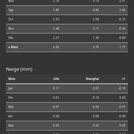
Aoû
2.18
5.10
2.91
Sep
1.80
4.86
3.06
Oct
2.33
2.08
-0.25
Nov
2.48
2.11
-0.36
Déc
2.27
1.38
-0.89
⌀ Mois
2.00
3.76
1.77
Neige (mm)
Mois
Lille
Shanghai
+/-
Jan
0.17
0.07
-0.10
Fév
0.07
0.10
0.03
Mar
0.07
0.00
-0.07
Avr
0.00
0.00
-0.00
Mai
0.00
0.00
0.00