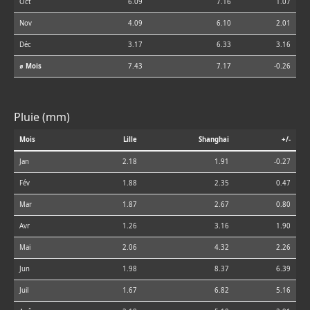
Oct
6.09
7.16
1.07
Nov
4.09
6.10
2.01
Déc
3.17
6.33
3.16
⌀ Mois
7.43
7.17
-0.26
Pluie (mm)
Mois
Lille
Shanghai
+/-
Jan
2.18
1.91
-0.27
Fév
1.88
2.35
0.47
Mar
1.87
2.67
0.80
Avr
1.26
3.16
1.90
Mai
2.06
4.32
2.26
Jun
1.98
8.37
6.39
Juil
1.67
6.82
5.16