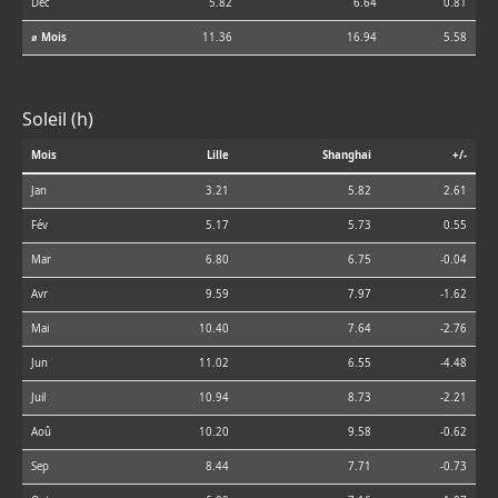
Déc
5.82
6.64
0.81
⌀ Mois
11.36
16.94
5.58
Soleil (h)
Mois
Lille
Shanghai
+/-
Jan
3.21
5.82
2.61
Fév
5.17
5.73
0.55
Mar
6.80
6.75
-0.04
Avr
9.59
7.97
-1.62
Mai
10.40
7.64
-2.76
Jun
11.02
6.55
-4.48
Juil
10.94
8.73
-2.21
Aoû
10.20
9.58
-0.62
Sep
8.44
7.71
-0.73