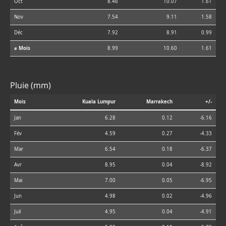
Oct
8.46
10.07
1.61
Nov
7.54
9.11
1.58
Déc
7.92
8.91
0.99
⌀ Mois
8.99
10.60
1.61
Pluie (mm)
Mois
Kuala Lumpur
Marrakech
+/-
Jan
6.28
0.12
-6.16
Fév
4.59
0.27
-4.33
Mar
6.54
0.18
-6.37
Avr
8.95
0.04
-8.92
Mai
7.00
0.05
-6.95
Jun
4.98
0.02
-4.96
Juil
4.95
0.04
-4.91