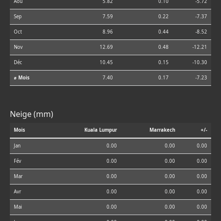
Aoû
5.82
0.10
-5.72
Sep
7.59
0.22
-7.37
Oct
8.96
0.44
-8.52
Nov
12.69
0.48
-12.21
Déc
10.45
0.15
-10.30
⌀ Mois
7.40
0.17
-7.23
Neige (mm)
Mois
Kuala Lumpur
Marrakech
+/-
Jan
0.00
0.00
0.00
Fév
0.00
0.00
0.00
Mar
0.00
0.00
0.00
Avr
0.00
0.00
0.00
Mai
0.00
0.00
0.00