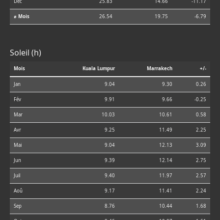
Déc
25.83
14.66
-11.17
⌀ Mois
26.54
19.75
-6.79
Soleil (h)
Mois
Kuala Lumpur
Marrakech
+/-
Jan
9.04
9.30
0.26
Fév
9.91
9.66
-0.25
Mar
10.03
10.61
0.58
Avr
9.25
11.49
2.25
Mai
9.04
12.13
3.09
Jun
9.39
12.14
2.75
Juil
9.40
11.97
2.57
Aoû
9.17
11.41
2.24
Sep
8.76
10.44
1.68