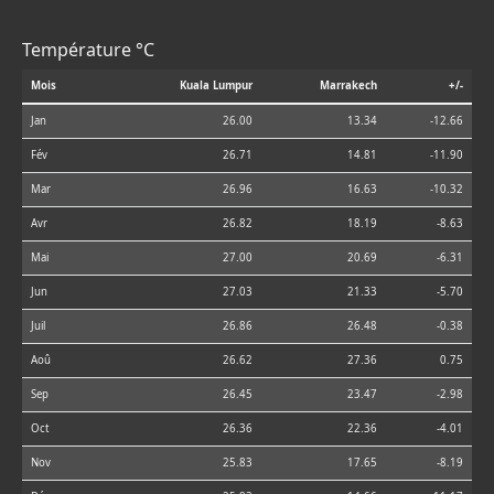
Température °C
Mois
Kuala Lumpur
Marrakech
+/-
Jan
26.00
13.34
-12.66
Fév
26.71
14.81
-11.90
Mar
26.96
16.63
-10.32
Avr
26.82
18.19
-8.63
Mai
27.00
20.69
-6.31
Jun
27.03
21.33
-5.70
Juil
26.86
26.48
-0.38
Aoû
26.62
27.36
0.75
Sep
26.45
23.47
-2.98
Oct
26.36
22.36
-4.01
Nov
25.83
17.65
-8.19