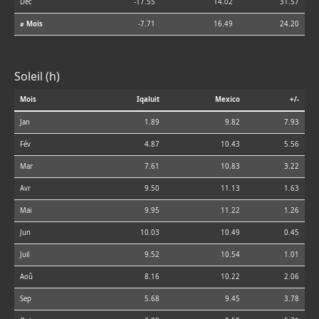
Déc
-17.55
14.02
31.57
⌀ Mois
-7.71
16.49
24.20
Soleil (h)
Mois
Iqaluit
Mexico
+/-
Jan
1.89
9.82
7.93
Fév
4.87
10.43
5.56
Mar
7.61
10.83
3.22
Avr
9.50
11.13
1.63
Mai
9.95
11.22
1.26
Jun
10.03
10.49
0.45
Juil
9.52
10.54
1.01
Aoû
8.16
10.22
2.06
Sep
5.68
9.45
3.78