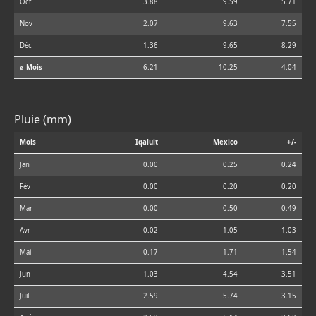
Oct
3.88
9.59
5.71
Nov
2.07
9.63
7.55
Déc
1.36
9.65
8.29
⌀ Mois
6.21
10.25
4.04
Pluie (mm)
Mois
Iqaluit
Mexico
+/-
Jan
0.00
0.25
0.24
Fév
0.00
0.20
0.20
Mar
0.00
0.50
0.49
Avr
0.02
1.05
1.03
Mai
0.17
1.71
1.54
Jun
1.03
4.54
3.51
Juil
2.59
5.74
3.15