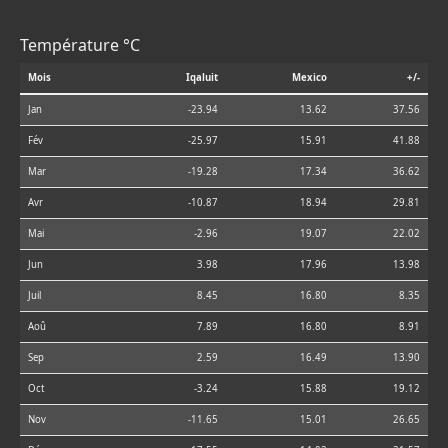
Température °C
Mois
Iqaluit
Mexico
+/-
Jan
-23.94
13.62
37.56
Fév
-25.97
15.91
41.88
Mar
-19.28
17.34
36.62
Avr
-10.87
18.94
29.81
Mai
-2.96
19.07
22.02
Jun
3.98
17.96
13.98
Juil
8.45
16.80
8.35
Aoû
7.89
16.80
8.91
Sep
2.59
16.49
13.90
Oct
-3.24
15.88
19.12
Nov
-11.65
15.01
26.65