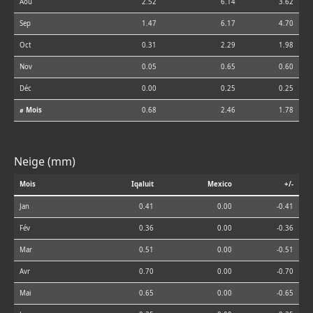
Aoû
2.52
6.14
3.62
Sep
1.47
6.17
4.70
Oct
0.31
2.29
1.98
Nov
0.05
0.65
0.60
Déc
0.00
0.25
0.25
⌀ Mois
0.68
2.46
1.78
Neige (mm)
Mois
Iqaluit
Mexico
+/-
Jan
0.41
0.00
-0.41
Fév
0.36
0.00
-0.36
Mar
0.51
0.00
-0.51
Avr
0.70
0.00
-0.70
Mai
0.65
0.00
-0.65